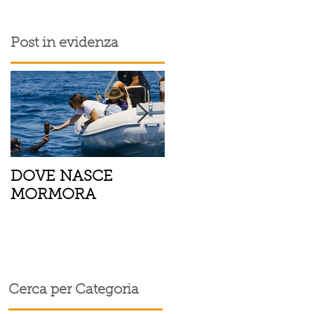
Post in evidenza
DOVE NASCE
Spaghetti con pesce
MORMORA
spada, pomodorini 
finocchietto
Cerca per Categoria