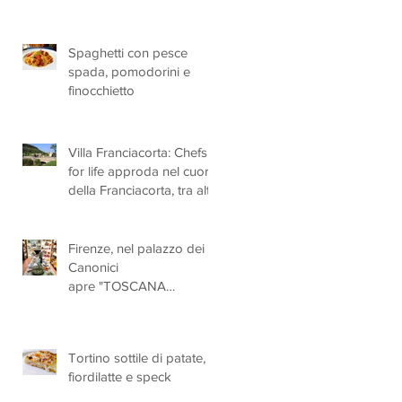
Spaghetti con pesce
spada, pomodorini e
finocchietto
Villa Franciacorta: Chefs
for life approda nel cuore
della Franciacorta, tra alta
cucina, grandi vini e
solidarietà
Firenze, nel palazzo dei
Canonici
apre "TOSCANA
LOVERS", un nuovo
spazio dedicato
all'artigianato toscano
Tortino sottile di patate,
fiordilatte e speck