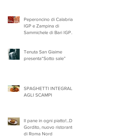
Peperoncino di Calabria
IGP e Zampina di
Sammichele di Bari IGP
ufficialmente registrate in
UE
Tenuta San Giaime
presenta“Sotto sale”
SPAGHETTI INTEGRALI
AGLI SCAMPI
Il pane in ogni piatto!...Da
Gordito, nuovo ristorante
di Roma Nord