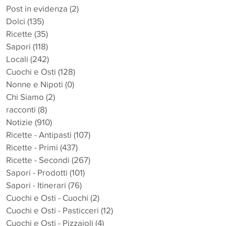
Post in evidenza
(2)
2 post
Dolci
(135)
135 post
Ricette
(35)
35 post
Sapori
(118)
118 post
Locali
(242)
242 post
Cuochi e Osti
(128)
128 post
Nonne e Nipoti
(0)
0 post
Chi Siamo
(2)
2 post
racconti
(8)
8 post
Notizie
(910)
910 post
Ricette - Antipasti
(107)
107 post
Ricette - Primi
(437)
437 post
Ricette - Secondi
(267)
267 post
Sapori - Prodotti
(101)
101 post
Sapori - Itinerari
(76)
76 post
Cuochi e Osti - Cuochi
(2)
2 post
Cuochi e Osti - Pasticceri
(12)
12 post
Cuochi e Osti - Pizzaioli
(4)
4 post