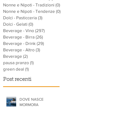
Nonne e Nipoti - Tradizioni
(0)
0 post
Nonne e Nipoti - Tendenze
(0)
0 post
Dolci - Pasticceria
(3)
3 post
Dolci - Gelati
(0)
0 post
Beverage - Vino
(297)
297 post
Beverage - Birra
(26)
26 post
Beverage - Drink
(29)
29 post
Beverage - Altro
(3)
3 post
Beverage
(2)
2 post
pausa pranzo
(1)
1 post
green deal
(1)
1 post
Post recenti
DOVE NASCE
MORMORA