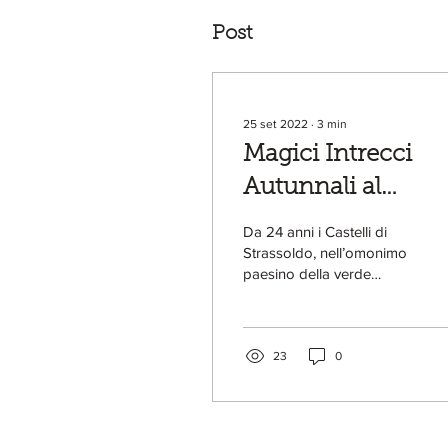
Post
25 set 2022
∙
3
min
Magici Intrecci
Autunnali al
Castello di
Da 24 anni i Castelli di
Strassoldo di Sopr
Strassoldo, nell’omonimo
paesino della verde
in Friuli
pianura friulana fra i
Borghi più Belli d’Italia,
sono noti per due...
23
0