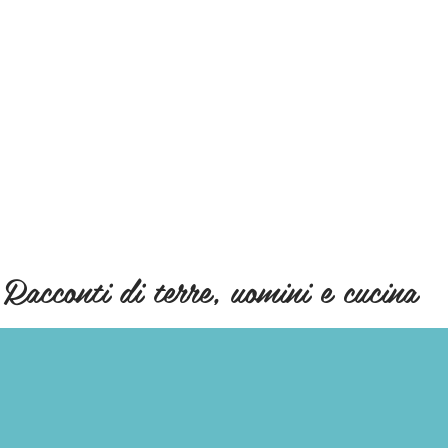
Racconti di terre, uomini e cucina
RICETTE
SAPORI
LOCALI
CUOCHI E OST