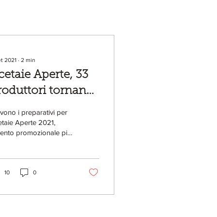
et 2021
∙
2
min
cetaie Aperte, 33
roduttori tornano
 raccontarsi in
vono i preparativi per
resenza
taie Aperte 2021,
vento promozionale più
ortante dell'anno per il
parto, organizzato
 domenica...
10
0