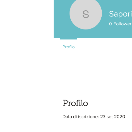
Sapori 
Sapori e i
0
Follower
Profilo
Profilo
Data di iscrizione: 23 set 2020