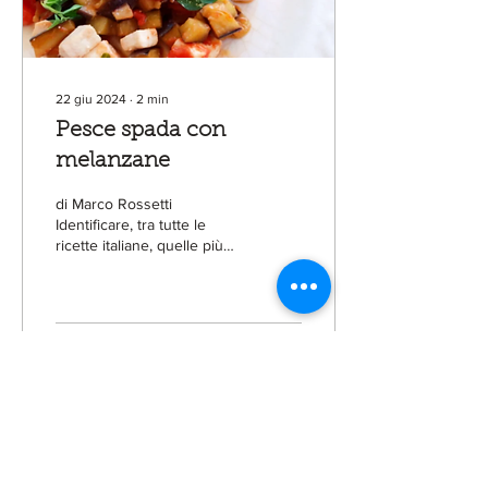
22 giu 2024
∙
2
min
Pesce spada con
melanzane
di Marco Rossetti
Identificare, tra tutte le
ricette italiane, quelle più
significative a
rappresentare la cucina
italiana credo sia...
4
0