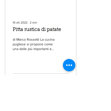
caso la...
10 ott 2022
∙
2
min
Pitta rustica di patate
di Marco Rossetti La cucina
pugliese si propone come
una delle più importanti e
rappresentative della
cultura gastronomica
italiana,...
31
0