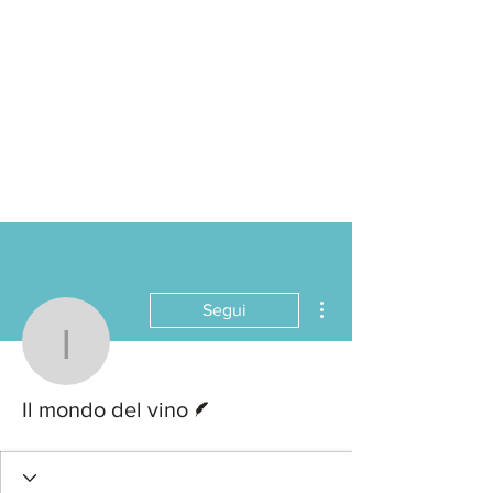
Altre azioni
Segui
Il mondo del vino
Redattore
Il mondo del vino