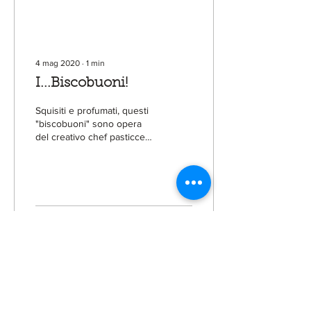
4 mag 2020
∙
1
min
I...Biscobuoni!
Squisiti e profumati, questi
"biscobuoni" sono opera
del creativo chef pasticcere
Favio Gargiulo.
101
0