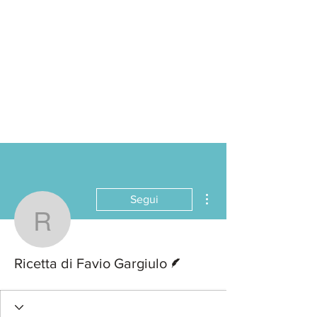
Altre azioni
Segui
Ricetta di Favio Gargiul
Redattore
Ricetta di Favio Gargiulo