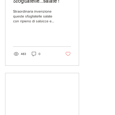
Sfogliatelle...salate !
Straordinaria invenzione
queste sfogliatelle salate
con ripieno di salsicce e
friarielli ( il broccolo
napoletano), opera di Favio
Gargiulo
483
0