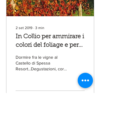
2 set 2019
∙
3
min
In Collio per ammirare i
colori del foliage e per
gustare i sapori
Dormire fra le vigne al
dell’autunno
Castello di Spessa
Resort...Degustazioni, corsi
di cucina, passeggiate,
pedalate e tour in Vespa,
swing fra i vignet
7
0