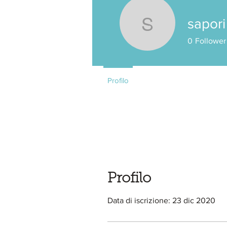
sapori 
sapori ital
0
Follower
Profilo
Profilo
Data di iscrizione: 23 dic 2020