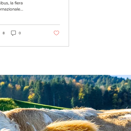
ibus, la fiera
ernazionale
l’agroalimentare Made
Italy di Parma, dopo
re due anni di assenza...
8
0