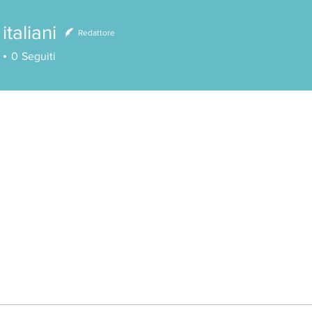
italiani
Redattore
iani
0
Seguiti