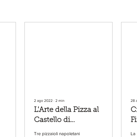
2 ago 2022
∙
2
min
28 
L'Arte della Pizza al
C
Castello di
F
ra
Postignano
to
Tre pizzaioli napoletani
La 