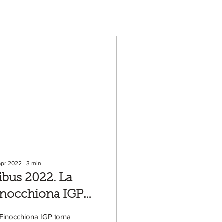
apr 2022
∙
3
min
ibus 2022. La
inocchiona IGP
rna in fiera
Finocchiona IGP torna