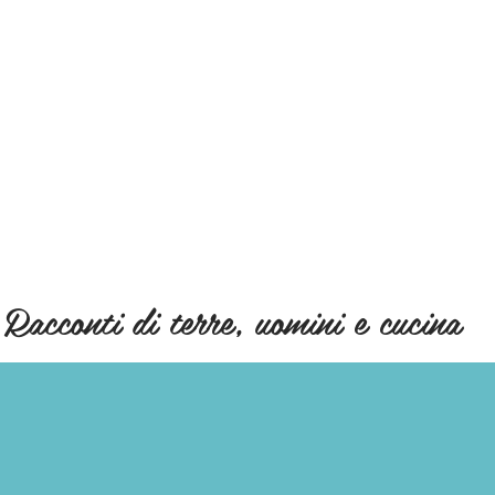
Racconti di terre, uomini e cucina
RICETTE
SAPORI
LOCALI
CUOCHI E OST