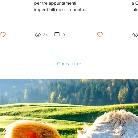
per tre appuntamenti
a C
imperdibili messi a punto
int
in occasione de “L’arte
del
della pizza al Castello di
in 
Postignano”,...
olt
34
0
Carica altro
© 2016 by
Claudio Lavacca