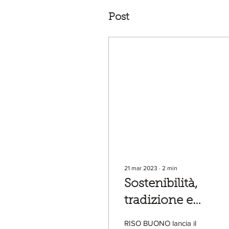
Post
21 mar 2023
∙
2
min
Sostenibilità,
tradizione e
tecnologia: la filie
RISO BUONO lancia il