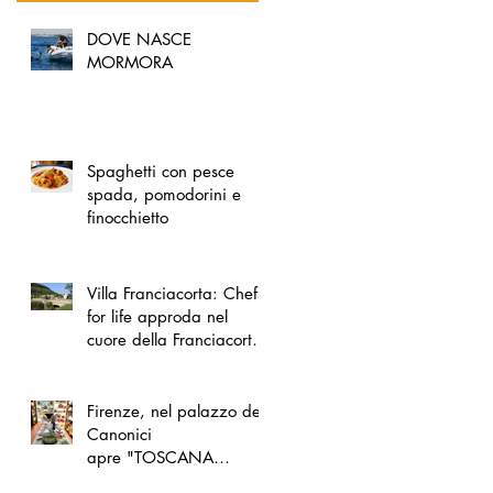
DOVE NASCE
MORMORA
Spaghetti con pesce
spada, pomodorini e
finocchietto
Villa Franciacorta: Chefs
for life approda nel
cuore della Franciacorta,
tra alta cucina, grandi
vini e solidarietà
Firenze, nel palazzo dei
Canonici
apre "TOSCANA
LOVERS", un nuovo