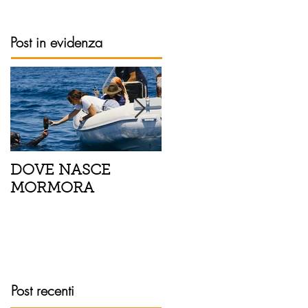
Post in evidenza
DOVE NASCE
Spaghetti con pesce
MORMORA
spada, pomodorini 
finocchietto
Post recenti