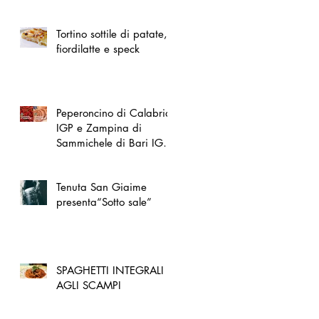
spazio dedicato
all'artigianato toscano
Tortino sottile di patate,
fiordilatte e speck
Peperoncino di Calabria
IGP e Zampina di
Sammichele di Bari IGP
ufficialmente registrate in
UE
Tenuta San Giaime
presenta“Sotto sale”
SPAGHETTI INTEGRALI
AGLI SCAMPI