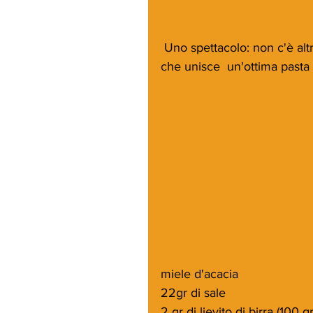
 Uno spettacolo: non c'è altro modo per definire questo piatto di Favio Gargiulo 
che unisce  un'ottima pasta
miele d'acacia
22gr di sale
2 gr di lievito di birra (100 g