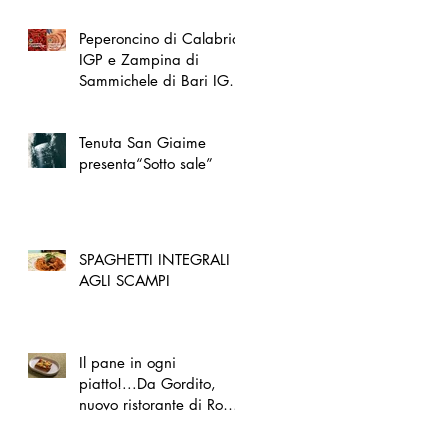
Peperoncino di Calabria
IGP e Zampina di
Sammichele di Bari IGP
ufficialmente registrate in
UE
Tenuta San Giaime
presenta“Sotto sale”
SPAGHETTI INTEGRALI
AGLI SCAMPI
Il pane in ogni
piatto!...Da Gordito,
nuovo ristorante di Roma
Nord