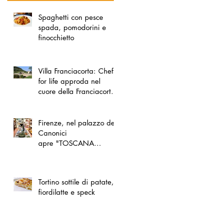
Spaghetti con pesce
spada, pomodorini e
finocchietto
Villa Franciacorta: Chefs
for life approda nel
cuore della Franciacorta,
tra alta cucina, grandi
vini e solidarietà
Firenze, nel palazzo dei
Canonici
apre "TOSCANA
LOVERS", un nuovo
spazio dedicato
all'artigianato toscano
Tortino sottile di patate,
fiordilatte e speck