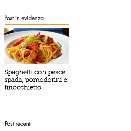
Post in evidenza
Spaghetti con pesce
Tortino sottile di
spada, pomodorini e
patate, fiordilatte e
finocchietto
speck
Post recenti