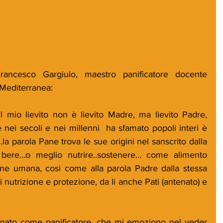
rancesco Gargiulo, maestro panificatore docente 
 Mediterranea:
 mio lievito non è lievito Madre, ma lievito Padre, 
nei secoli e nei millenni  ha sfamato popoli interi è 
.la parola Pane trova le sue origini nel sanscrito dalla 
bere…o meglio nutrire..sostenere… come alimento 
one umana, cosi come alla parola Padre dalla stessa 
i nutrizione e protezione, da li anche Pati (antenato) e 
nato come panificatore, che mi emoziono nel veder 