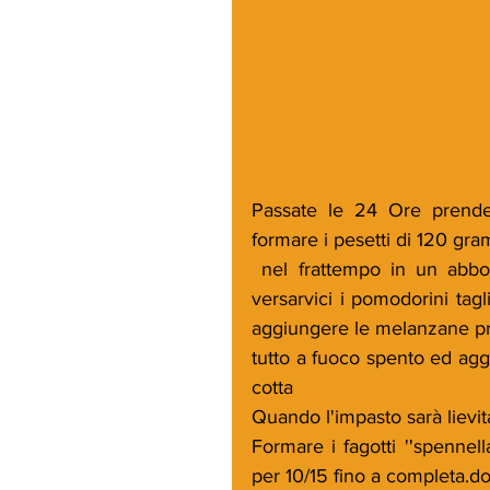
Passate le 24 Ore prender
formare i pesetti di 120 gramm
 nel frattempo in un abbondante casseruola soffriggere lo spicchio d'aglio e 
versarvici i pomodorini tagli
aggiungere le melanzane prec
tutto a fuoco spento ed agg
cotta
Quando l'impasto sarà lievita
Formare i fagotti ''spennell
per 10/15 fino a completa.dor