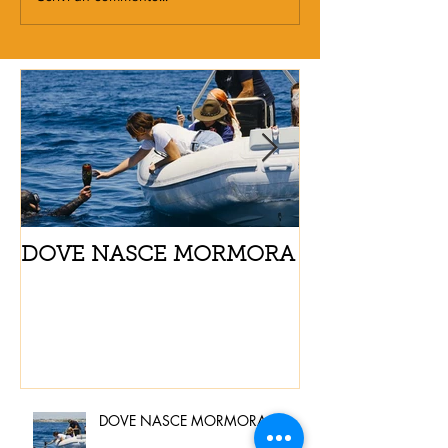
DOVE NASCE MORMORA
Spaghetti con
pomodorini e 
DOVE NASCE MORMORA