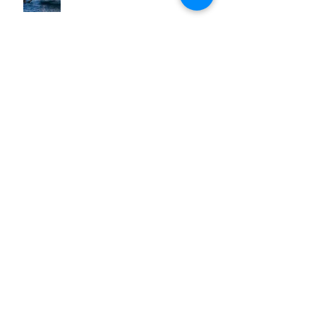
Spaghetti con pesce spada,
pomodorini e finocchietto
Villa Franciacorta: Chefs for life
approda nel cuore della
Franciacorta, tra alta cucina,
grandi vini e solidarietà
Firenze, nel palazzo dei Canonici
apre "TOSCANA LOVERS", un
nuovo spazio dedicato
all'artigianato toscano