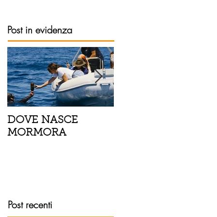
Post in evidenza
DOVE NASCE
Spaghetti con pesce
MORMORA
spada, pomodorini 
finocchietto
Post recenti