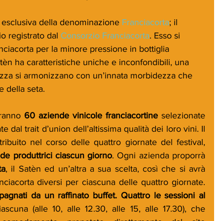
 esclusiva della denominazione 
Franciacorta
; il 
 registrato dal 
Consorzio Franciacorta
. Esso si 
ranciacorta per la minore pressione in bottiglia 
tèn ha caratteristiche uniche e inconfondibili, una 
ezza si armonizzano con un’innata morbidezza che 
e della seta.
aranno 
60 aziende vinicole franciacortine
 selezionate 
al trait d’union dell’altissima qualità dei loro vini. Il 
ibuito nel corso delle quattro giornate del festival, 
de produttrici ciascun giorno
. Ogni azienda proporrà 
ta
, il Satèn ed un’altra a sua scelta, così che si avrà 
modo di assaggiare 30 Franciacorta diversi per ciascuna delle quattro giornate. 
gnati da un raffinato buffet. Quattro le sessioni al 
ascuna (alle 10, alle 12.30, alle 15, alle 17.30), che 