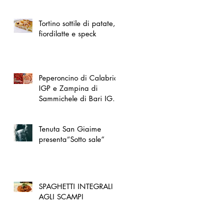
spazio dedicato
all'artigianato toscano
Tortino sottile di patate,
fiordilatte e speck
Peperoncino di Calabria
IGP e Zampina di
Sammichele di Bari IGP
ufficialmente registrate in
UE
Tenuta San Giaime
presenta“Sotto sale”
SPAGHETTI INTEGRALI
AGLI SCAMPI