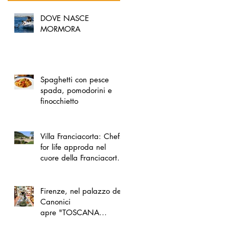
DOVE NASCE
MORMORA
Spaghetti con pesce
spada, pomodorini e
finocchietto
Villa Franciacorta: Chefs
for life approda nel
cuore della Franciacorta,
tra alta cucina, grandi
vini e solidarietà
Firenze, nel palazzo dei
Canonici
apre "TOSCANA
LOVERS", un nuovo