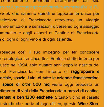
omodamente prenotate direttamente dal sito 
orta.it/ttvcmsblog/post/festival-in-acantina-10-11-e-17-
 week end saranno quindi un’opportunità unica per 
elezione di Franciacorta attraverso un viaggio 
iranno emozioni e sensazioni diverse ad ogni assaggio 
mmelier e dagli esperti di Cantine di Franciacorta 
à di ogni di ogni vino e di ogni azienda.
rosegue così il suo impegno per far conoscere 
e enologica franciacortina. Enoteca di riferimento per 
usco nel 1994, solo quattro anni dopo la nascita del 
del Franciacorta, con l’intento di 
raggruppare e 
iale, spazio, i vini di tutte le aziende franciacortine
. 
 space di oltre 500 mq
 viene oggi proposto un 
imento di vini della Franciacorta a prezzi di cantina, 
esentati e ben 1200 etichette
. Situato vicino al casello 
a strada che porta al lago d’Iseo, questo 
Wine Store