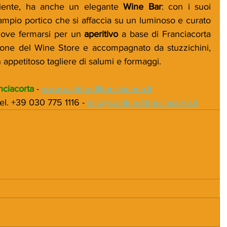
iente, ha anche un elegante 
Wine Bar
: con i suoi 
l’ampio portico che si affaccia su un luminoso e curato 
 dove fermarsi per un 
aperitivo 
a base di Franciacorta 
zione del Wine Store e accompagnato da stuzzichini, 
 appetitoso tagliere di salumi e formaggi.
nciacorta
 - 
www.cantinedifranciacorta.it
el. +39 030 775 1116 - 
info@cantinedifranciacorta.it