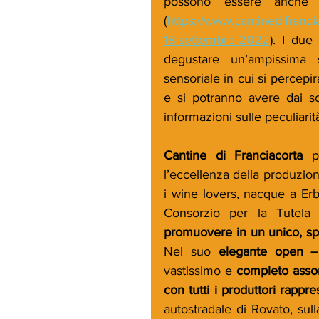
possono essere anche c
(
https://www.cantinedifranciac
18-settembre-2022
). I due
degustare un’ampissima s
sensoriale in cui si percep
e si potranno avere dai so
informazioni sulle peculiarit
Cantine di Franciacorta
 p
l’eccellenza della produzion
i wine lovers, nacque a Erb
Consorzio per la Tutela 
promuovere in un unico, spec
Nel suo 
elegante open –
vastissimo e 
completo assort
con tutti i produttori rappr
autostradale di Rovato, sull