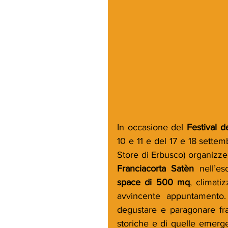
In occasione del 
Festival d
10 e 11 e del 17 e 18 settem
Store di Erbusco) organizz
Franciacorta Satèn
 nell’es
space di 500 mq
, climati
avvincente appuntamento. 
degustare e paragonare fra
storiche e di quelle emerge