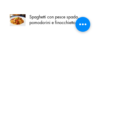
Spaghetti con pesce spada,
pomodorini e finocchietto
Villa Franciacorta: Chefs for life
approda nel cuore della
Franciacorta, tra alta cucina,
grandi vini e solidarietà
Firenze, nel palazzo dei Canonici
apre "TOSCANA LOVERS", un
nuovo spazio dedicato
all'artigianato toscano
Tortino sottile di patate, fiordilatte e