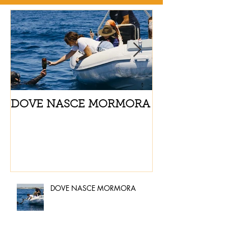
DOVE NASCE MORMORA
Spaghetti con
pomodorini e 
DOVE NASCE MORMORA