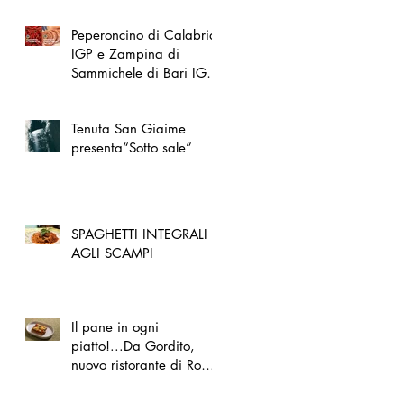
Peperoncino di Calabria
IGP e Zampina di
Sammichele di Bari IGP
ufficialmente registrate in
UE
Tenuta San Giaime
presenta“Sotto sale”
SPAGHETTI INTEGRALI
AGLI SCAMPI
Il pane in ogni
piatto!...Da Gordito,
nuovo ristorante di Roma
Nord