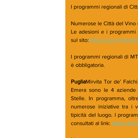
I programmi regionali di Citt
Numerose le Città del Vino di
Le adesioni e i programmi 
sul sito:
https://www.cittadel
I programmi regionali di M
è obbligatoria.
Puglia
Mirvita Tor de’ Falc
Emera sono le 4 aziende pu
Stelle. In programma, oltre
numerose iniziative tra i 
tipicità del luogo. I prog
consultati al link: 
https://bit