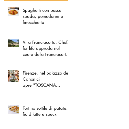
Spaghetti con pesce
spada, pomodorini e
finocchietto
Villa Franciacorta: Chefs
for life approda nel
cuore della Franciacorta,
tra alta cucina, grandi
vini e solidarietà
Firenze, nel palazzo dei
Canonici
apre "TOSCANA
LOVERS", un nuovo
spazio dedicato
all'artigianato toscano
Tortino sottile di patate,
fiordilatte e speck