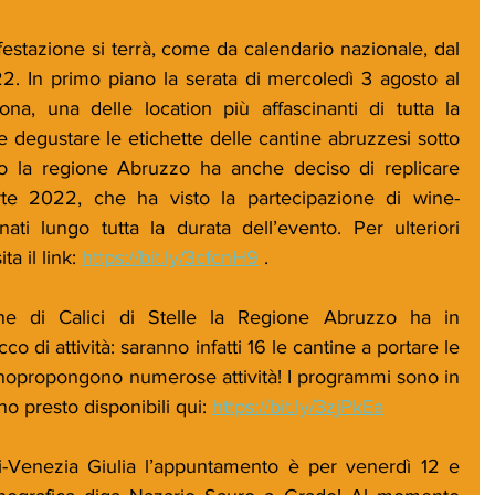
estazione si terrà, come da calendario nazionale, dal 
. In primo piano la serata di mercoledì 3 agosto al 
na, una delle location più affascinanti di tutta la 
le degustare le etichette delle cantine abruzzesi sotto 
nno la regione Abruzzo ha anche deciso di replicare 
erte 2022, che ha visto la partecipazione di wine-
ti lungo tutta la durata dell’evento. Per ulteriori 
a il link: 
https://bit.ly/3cfcnH9
 .
e di Calici di Stelle la Regione Abruzzo ha in 
 di attività: saranno infatti 16 le cantine a portare le 
e nopropongono numerose attività! I programmi sono in 
o presto disponibili qui: 
https://bit.ly/3zjPkEa
li-Venezia Giulia l’appuntamento è per venerdì 12 e 