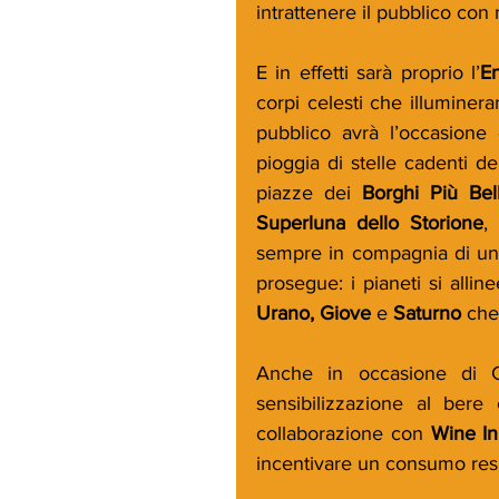
intrattenere il pubblico con 
E in effetti sarà proprio l’
E
corpi celesti che illuminerann
pubblico avrà l’occasione 
pioggia di stelle cadenti de
piazze dei 
Borghi Più Belli
Superluna dello Storione
,
sempre in compagnia di un b
prosegue: i pianeti si alli
Urano, Giove
 e 
Saturno
 che
Anche in occasione di C
sensibilizzazione al ber
collaborazione con 
Wine In
incentivare un consumo respo