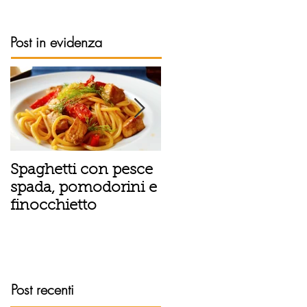
Post in evidenza
Spaghetti con pesce
Tortino sottile di
spada, pomodorini e
patate, fiordilatte e
finocchietto
speck
Post recenti