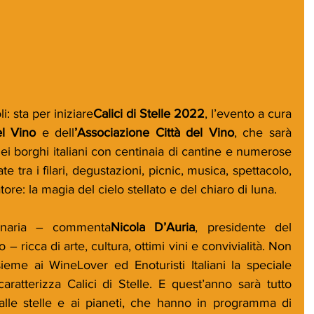
i: sta per iniziare
Calici di Stelle 2022
, l’evento a cura 
l Vino
 e dell
’Associazione Città del Vino
, che sarà 
ei borghi italiani con centinaia di cantine e numerose 
ate tra i filari, degustazioni, picnic, musica, spettacolo, 
re: la magia del cielo stellato e del chiaro di luna.
dinaria – commenta
Nicola D’Auria
, presidente del 
ricca di arte, cultura, ottimi vini e convivialità. Non 
ieme ai WineLover ed Enoturisti Italiani la speciale 
atterizza Calici di Stelle. E quest’anno sarà tutto 
lle stelle e ai pianeti, che hanno in programma di 