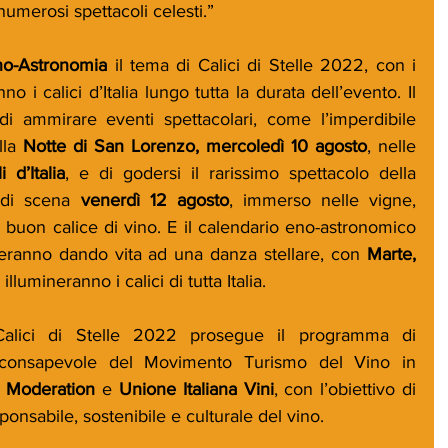
numerosi spettacoli celesti.”
no-Astronomia
 il tema di Calici di Stelle 2022, con i 
o i calici d’Italia lungo tutta la durata dell’evento. Il 
di ammirare eventi spettacolari, come l’imperdibile 
lla 
Notte di San Lorenzo, mercoledì 10 agosto
, nelle 
 d’Italia
, e di godersi il rarissimo spettacolo della 
 di scena 
venerdì 12 agosto
, immerso nelle vigne, 
uon calice di vino. E il calendario eno-astronomico 
neeranno dando vita ad una danza stellare, con 
Marte, 
 illumineranno i calici di tutta Italia.
alici di Stelle 2022 prosegue il programma di 
e consapevole del Movimento Turismo del Vino in 
 Moderation
 e 
Unione Italiana Vini
, con l’obiettivo di 
nsabile, sostenibile e culturale del vino.