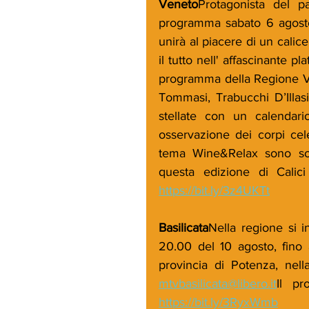
Veneto
Protagonista del pa
programma sabato 6 agosto.
unirà al piacere di un calice
il tutto nell' affascinante pl
programma della Regione Ve
Tommasi, Trabucchi D’Illasi
stellate con un calendario 
osservazione dei corpi cele
tema Wine&Relax sono sol
https://bit.ly/3z4UKTt
Basilicata
Nella regione si in
20.00 del 10 agosto, fino a
mtvbasilicata@libero.it
https://bit.ly/3RyxWmb