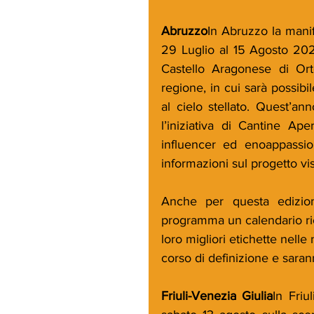
Abruzzo
In Abruzzo la manif
29 Luglio al 15 Agosto 2022
Castello Aragonese di Orto
regione, in cui sarà possibi
al cielo stellato. Quest’a
l’iniziativa di Cantine Ap
influencer ed enoappassiona
informazioni sul progetto visit
Anche per questa edizion
programma un calendario ricco
loro migliori etichette nell
corso di definizione e sarann
Friuli-Venezia Giulia
In Friu