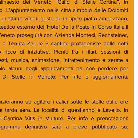
linsesto del Veneto “Calici di Stelle Cortina”, in 
 L'appuntamento nella città simbolo delle Dolomiti 
 di ottimo vino il gusto di un tipico piatto ampezzano, 
ateatico esterno dell'Hotel De la Poste in Corso Italia.Il 
neto proseguirà con Azienda Monteci, Rechsteiner, 
 e Tenuta Zai, le 5 cantine protagoniste delle notti 
ricco di iniziative. Picnic tra i filari, sessioni di 
sti, musica, animazione, intrattenimento e serate a 
o alcuni degli appuntamenti da non perdere per 
questa edizione di Calici Di Stelle in Veneto. Per info e aggiornamenti: 
izieranno ad agitare i calici sotto le stelle dalle ore 
 tarda sera. La località di quest’anno è Lavello, in 
provincia di Potenza, nella Cantina Vitis in Vulture. Per info e prenotazioni: 
Il programma definitivo sarà a breve pubblicato su: 