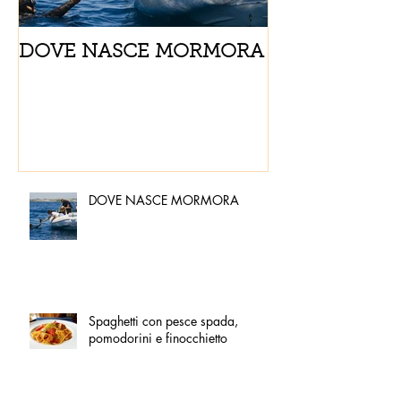
DOVE NASCE MORMORA
Spaghetti con
pomodorini e 
DOVE NASCE MORMORA
Spaghetti con pesce spada,
pomodorini e finocchietto