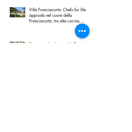
Villa Franciacorta: Chefs for life
approda nel cuore della
Franciacorta, tra alta cucina,
grandi vini e solidarietà
Firenze, nel palazzo dei Canonici
apre "TOSCANA LOVERS", un
nuovo spazio dedicato
all'artigianato toscano
Tortino sottile di patate, fiordilatte e
speck
Peperoncino di Calabria IGP e
Zampina di Sammichele di Bari
IGP ufficialmente registrate in UE