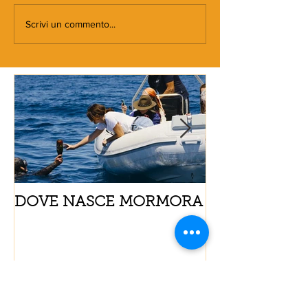
Scrivi un commento...
DOVE NASCE MORMORA
Spaghetti con
pomodorini e 