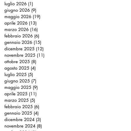
luglio 2026
(1)
1 post
giugno 2026
(9)
9 post
maggio 2026
(19)
19 post
aprile 2026
(13)
13 post
marzo 2026
(16)
16 post
febbraio 2026
(6)
6 post
gennaio 2026
(15)
15 post
dicembre 2025
(12)
12 post
novembre 2025
(11)
11 post
ottobre 2025
(8)
8 post
agosto 2025
(4)
4 post
luglio 2025
(5)
5 post
giugno 2025
(7)
7 post
maggio 2025
(9)
9 post
aprile 2025
(11)
11 post
marzo 2025
(5)
5 post
febbraio 2025
(6)
6 post
gennaio 2025
(4)
4 post
dicembre 2024
(3)
3 post
novembre 2024
(8)
8 post