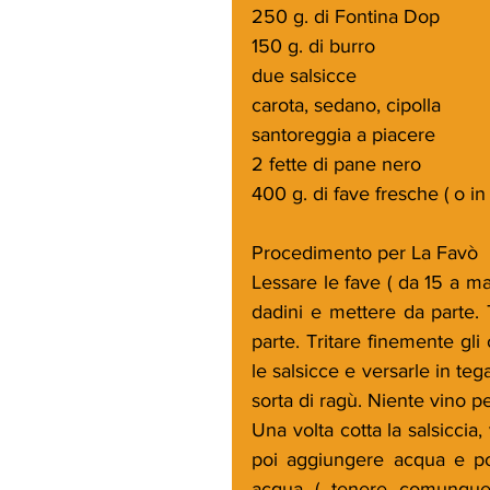
250 g. di Fontina Dop
150 g. di burro
due salsicce
carota, sedano, cipolla
santoreggia a piacere
2 fette di pane nero
400 g. di fave fresche ( o in
Procedimento per La Favò
Lessare le fave ( da 15 a ma
dadini e mettere da parte. 
parte. Tritare finemente gli 
le salsicce e versarle in te
sorta di ragù. Niente vino p
Una volta cotta la salsiccia,
poi aggiungere acqua e poc
acqua ( tenere comunque 