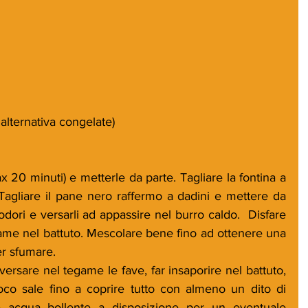
 alternativa congelate)
x 20 minuti) e metterle da parte. Tagliare la fontina a 
Tagliare il pane nero raffermo a dadini e mettere da 
odori e versarli ad appassire nel burro caldo.  Disfare 
game nel battuto. Mescolare bene fino ad ottenere una 
er sfumare.
 versare nel tegame le fave, far insaporire nel battuto, 
o sale fino a coprire tutto con almeno un dito di 
acqua bollente a disposizione per un eventuale 