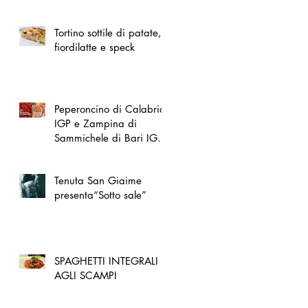
spazio dedicato
all'artigianato toscano
Tortino sottile di patate,
fiordilatte e speck
Peperoncino di Calabria
IGP e Zampina di
Sammichele di Bari IGP
ufficialmente registrate in
UE
Tenuta San Giaime
presenta“Sotto sale”
SPAGHETTI INTEGRALI
AGLI SCAMPI