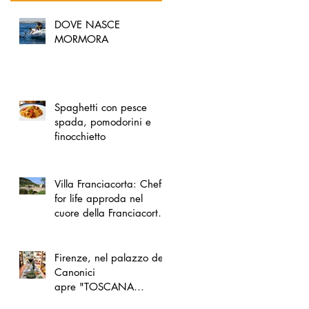
DOVE NASCE
MORMORA
Spaghetti con pesce
spada, pomodorini e
finocchietto
Villa Franciacorta: Chefs
for life approda nel
cuore della Franciacorta,
tra alta cucina, grandi
vini e solidarietà
Firenze, nel palazzo dei
Canonici
apre "TOSCANA
LOVERS", un nuovo