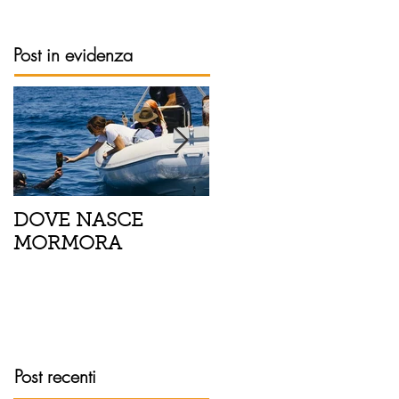
Post in evidenza
DOVE NASCE
Spaghetti con pesce
MORMORA
spada, pomodorini 
finocchietto
Post recenti