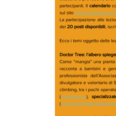
partecipanti. Il 
calendario
 c
sul sito 
www.floraetdecora.it
La partecipazione alle lezio
dei 
20 posti disponibili
, iscr
Ecco i temi oggetto delle lez
Doctor Tree: l’albero spiega
Come “mangia” una pianta d
racconta a bambini e genit
professionista dell’Associa
divulgatore e volontario di S
climbing, tra i pochi operat
(
climbcare.eu
), 
specializza
(
www.arboricoltorestefanolor