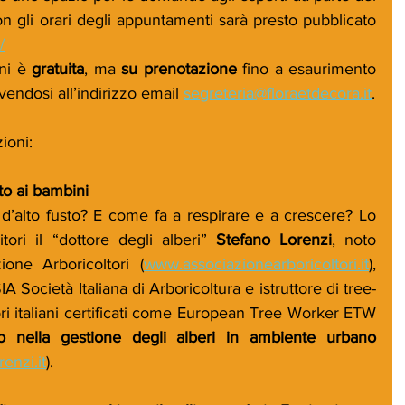
on gli orari degli appuntamenti sarà presto pubblicato 
/
ni è 
gratuita
, ma 
su prenotazione
 fino a esaurimento 
ivendosi all’indirizzo email 
segreteria@floraetdecora.it
.
ioni:
to ai bambini
’alto fusto? E come fa a respirare e a crescere? Lo 
ori il “dottore degli alberi” 
Stefano Lorenzi
, noto 
zione Arboricoltori (
www.associazionearboricoltori.it
), 
IA Società Italiana di Arboricoltura e istruttore di tree-
ori italiani certificati come European Tree Worker ETW 
to nella gestione degli alberi in ambiente urbano
enzi.it
). 