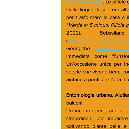
#makethejungle
. Le pillole
Dalle lingua di suocera all’a
per trasformare la casa e i
“
Verde in 5 minuti. Pillole q
2022), 
Sebastia
(
www.youtube.com/c/vivaile
Georgiche (
www.venditapia
immediata come “funzion
Un’occasione unica per inco
specie che vivono bene con 
aiutano a purificare l’aria di 
Entomologia urbana. Aiutiamo 
balconi
Un incontro per grandi e pic
straordinari, per imparar
coltivando piante belle e