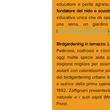
educatore e perito agrario
fondatore del nido e scuola
educativo unico che dà spazi
una serra, un giardino d
(
www.ilgiardinodellebirbe.it
).
Birdgardening in terrazzo. La
Pettirossi, codirossi e cin
oggi molte specie alate pr
stagione migliore per osser
aiutarli con coloratissime pi
del birdgardening urbano è
e autrice della prima opera 
1992. Zaffignani presenterà
naturale e i suoi ospiti
 (Ma
Pozzi. 