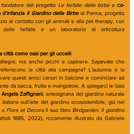
, fondatore del progetto 
Le farfalle delle birbe
 e 
co-
 d’infanzia 
Il Giardino delle Birbe
di Parma, progetto 
o al contatto con gli animali e alla pet therapy, con 
elle farfalle e un laboratorio di orticoltura 
 
 città come oasi per gli uccelli   
ciallegre, ma anche picchi e capinere. Sapevate che 
eferiscono la città alla campagna? L’autunno è la 
vare questi amici canori in balcone e cominciare ad 
ante da bacca, frutta e mangiatoie. A spiegarci le basi 
 
Angela Zaffignani
, antesignana del giardino naturale 
italiana sull’arte del giardino ecosostenibile, già nel 
 a 
Flora et Decora
 il suo libro 
Birdgarden. Il giardino 
ttioli 1885, 2022), riccamente illustrato da Gabriele 