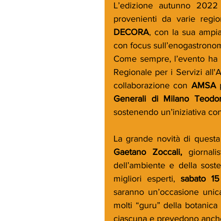
L’edizione autunno 2022 
provenienti da varie region
DECORA
, con la sua ampia
con focus sull’enogastronom
Come sempre, l’evento ha o
Regionale per i Servizi all'
collaborazione con 
AMSA
 
Generali di Milano Teodor
sostenendo un’iniziativa con 
La grande novità di questa
Gaetano Zoccali,
 giornali
dell’ambiente e della sosten
migliori esperti, 
sabato 1
saranno un’occasione unica
molti “guru” della botanica 
ciascuna e prevedono anche 