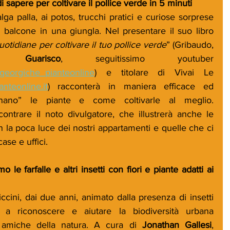
 di sapere per coltivare il pollice verde in 5 minuti
lga palla, ai potos, trucchi pratici e curiose sorprese 
l balcone in una giungla. Nel presentare il suo libro 
uotidiane per coltivare il tuo pollice verde
” (Gribaudo, 
no Guarisco
, seguitissimo youtuber 
georgiche_pianteonline
) e titolare di Vivai Le 
nteonline.it
) racconterà in maniera efficace ed 
ano” le piante e come coltivarle al meglio. 
ntrare il noto divulgatore, che illustrerà anche le 
la poca luce dei nostri appartamenti e quelle che ci 
case e uffici. 
le farfalle e altri insetti con fiori e piante adatti ai 
cini, dai due anni, animato dalla presenza di insetti 
e a riconoscere e aiutare la biodiversità urbana 
 amiche della natura. A cura di 
Jonathan Gallesi
, 