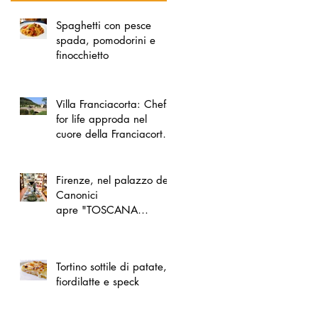
Spaghetti con pesce
spada, pomodorini e
finocchietto
Villa Franciacorta: Chefs
for life approda nel
cuore della Franciacorta,
tra alta cucina, grandi
vini e solidarietà
Firenze, nel palazzo dei
Canonici
apre "TOSCANA
LOVERS", un nuovo
spazio dedicato
all'artigianato toscano
Tortino sottile di patate,
fiordilatte e speck