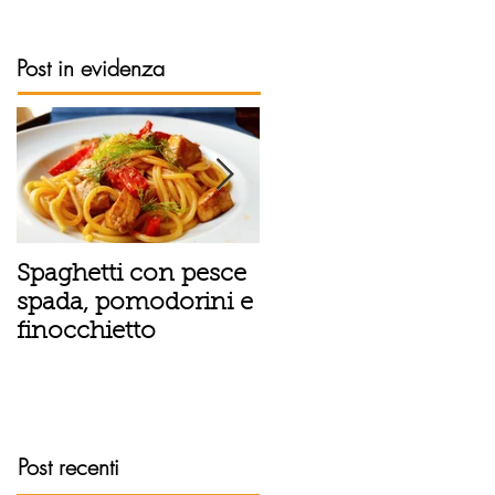
Post in evidenza
Spaghetti con pesce
Tortino sottile di
spada, pomodorini e
patate, fiordilatte e
finocchietto
speck
Post recenti