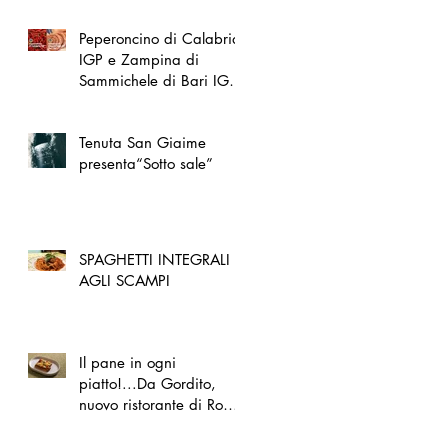
Peperoncino di Calabria
IGP e Zampina di
Sammichele di Bari IGP
ufficialmente registrate in
UE
Tenuta San Giaime
presenta“Sotto sale”
SPAGHETTI INTEGRALI
AGLI SCAMPI
Il pane in ogni
piatto!...Da Gordito,
nuovo ristorante di Roma
Nord