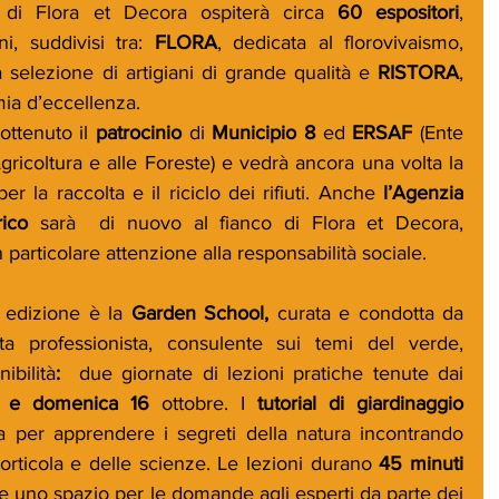
di Flora et Decora ospiterà circa 
60 espositori
, 
i, suddivisi tra: 
FLORA
, dedicata al florovivaismo, 
 selezione di artigiani di grande qualità e 
RISTORA
, 
ia d’eccellenza.
ttenuto il 
patrocinio
 di 
Municipio 8
 ed 
ERSAF
 (Ente 
Agricoltura e alle Foreste) e vedrà ancora una volta la 
per la raccolta e il riciclo dei rifiuti. Anche 
l’Agenzia 
ico
 sarà  di nuovo al fianco di Flora et Decora, 
particolare attenzione alla responsabilità sociale.
 edizione è la 
Garden School, 
curata e condotta da 
sta professionista, consulente sui temi del verde, 
ibilità
:
  due giornate di lezioni pratiche tenute dai 
5 e domenica 16
 ottobre. I 
tutorial di giardinaggio
 per apprendere i segreti della natura incontrando 
orticola e delle scienze. Le lezioni durano 
45 minuti
uno spazio per le domande agli esperti da parte dei 