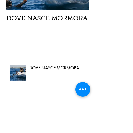
DOVE NASCE MORMORA
Spaghetti con
pomodorini e 
DOVE NASCE MORMORA
Spaghetti con pesce spada,
pomodorini e finocchietto