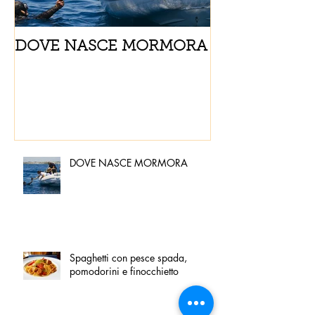
DOVE NASCE MORMORA
Spaghetti con
pomodorini e 
DOVE NASCE MORMORA
Spaghetti con pesce spada,
pomodorini e finocchietto