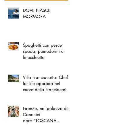
DOVE NASCE
MORMORA
Spaghetti con pesce
spada, pomodorini e
finocchietto
Villa Franciacorta: Chefs
for life approda nel
cuore della Franciacorta,
tra alta cucina, grandi
vini e solidarietà
Firenze, nel palazzo dei
Canonici
apre "TOSCANA
LOVERS", un nuovo