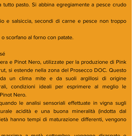
a tutto pasto. Si abbina egregiamente a pesce crudo 
chio e salsiccia, secondi di carne e pesce non troppo 
e o scorfano al forno con patate.
sé
era e Pinot Nero, utilizzate per la produzione di Pink 
t, si estende nella zona del Prosecco DOC. Questo 
o da un clima mite e da suoli argillosi di origine 
rali, condizioni ideali per esprimere al meglio le 
 Pinot Nero.
ndo le analisi sensoriali effettuate in vigna sugli 
urale acidità e una buona mineralità (indotta dal 
ietà hanno tempi di maturazione differenti, vengono 
i massima a metà settembre, vengono diraspate e 