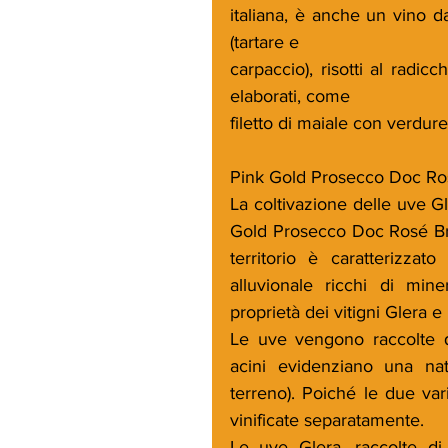
italiana, è anche un vino d
(tartare e
carpaccio), risotti al radic
elaborati, come
filetto di maiale con verdur
Pink Gold Prosecco Doc Ro
La coltivazione delle uve Gl
Gold Prosecco Doc Rosé Bru
territorio è caratterizzat
alluvionale ricchi di mine
proprietà dei vitigni Glera e
Le uve vengono raccolte qua
acini evidenziano una nat
terreno). Poiché le due var
vinificate separatamente.
Le uve Glera, raccolte d