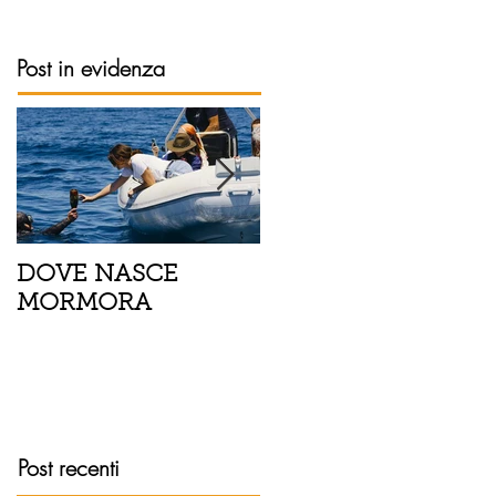
Post in evidenza
DOVE NASCE
Spaghetti con pesce
MORMORA
spada, pomodorini 
finocchietto
Post recenti