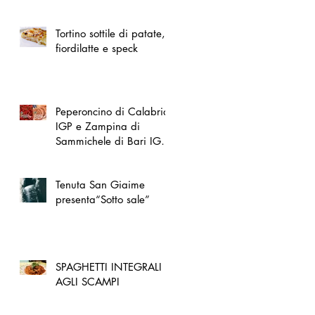
spazio dedicato
all'artigianato toscano
Tortino sottile di patate,
fiordilatte e speck
Peperoncino di Calabria
IGP e Zampina di
Sammichele di Bari IGP
ufficialmente registrate in
UE
Tenuta San Giaime
presenta“Sotto sale”
SPAGHETTI INTEGRALI
AGLI SCAMPI