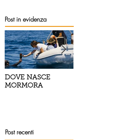
Post in evidenza
DOVE NASCE
Spaghetti con pesce
MORMORA
spada, pomodorini 
finocchietto
Post recenti