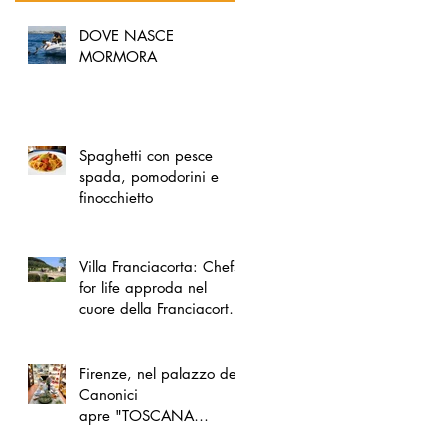
DOVE NASCE
MORMORA
Spaghetti con pesce
spada, pomodorini e
finocchietto
Villa Franciacorta: Chefs
for life approda nel
cuore della Franciacorta,
tra alta cucina, grandi
vini e solidarietà
Firenze, nel palazzo dei
Canonici
apre "TOSCANA
LOVERS", un nuovo