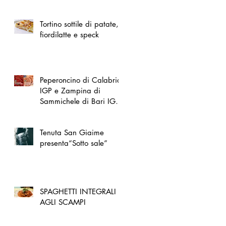
spazio dedicato
all'artigianato toscano
Tortino sottile di patate,
fiordilatte e speck
Peperoncino di Calabria
IGP e Zampina di
Sammichele di Bari IGP
ufficialmente registrate in
UE
Tenuta San Giaime
presenta“Sotto sale”
SPAGHETTI INTEGRALI
AGLI SCAMPI