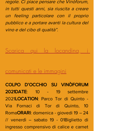
regole. Ci piace pensare che Vinòforum, 
in tutti questi anni, sia riuscita a creare 
un feeling particolare con il proprio 
pubblico e a portare avanti la cultura del 
vino e del cibo di qualità”
.
Scarica qui la locandina, i 
comunicati e le immagini
COLPO D’OCCHIO SU VINÒFORUM 
2021DATE
: 10 - 19 settembre 
2021
LOCATION
: Parco Tor di Quinto - 
Via Fornaci di Tor di Quinto, 10 
Roma
ORARI
: domenica - giovedi 19 – 24 
// venerdì – sabato 19 - 01Biglietto di 
ingresso comprensivo di calice e carnet 