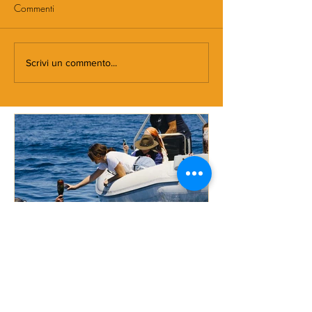
Commenti
Scrivi un commento...
DOVE NASCE MORMORA
Spaghetti con
pomodorini e 