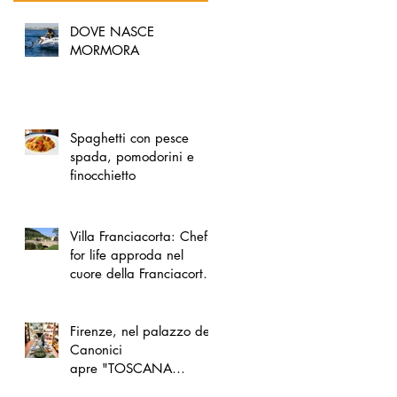
DOVE NASCE
MORMORA
Spaghetti con pesce
spada, pomodorini e
finocchietto
Villa Franciacorta: Chefs
for life approda nel
cuore della Franciacorta,
tra alta cucina, grandi
vini e solidarietà
Firenze, nel palazzo dei
Canonici
apre "TOSCANA
LOVERS", un nuovo