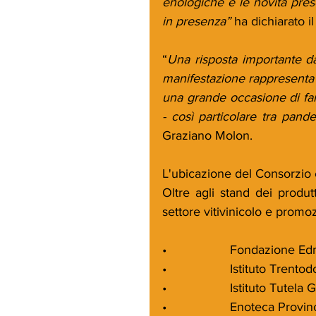
enologiche e le novità prese
in presenza” 
ha dichiarato i
“
Una risposta importante da
manifestazione rappresenta u
una grande occasione di fa
- così particolare tra pande
Graziano Molon.
L'ubicazione del Consorzio 
Oltre agli stand dei produtt
settore vitivinicolo e promoz
•                  Fondazion
•                  Istituto Trent
•                  Istituto Tute
•                  Enoteca Pr