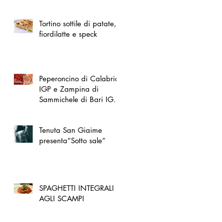
spazio dedicato
all'artigianato toscano
Tortino sottile di patate,
fiordilatte e speck
Peperoncino di Calabria
IGP e Zampina di
Sammichele di Bari IGP
ufficialmente registrate in
UE
Tenuta San Giaime
presenta“Sotto sale”
SPAGHETTI INTEGRALI
AGLI SCAMPI