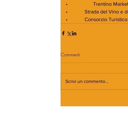
•                  Trentino Mar
•            Strada del Vino e
•            Consorzio Turist
Commenti
Scrivi un commento...