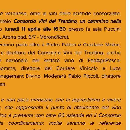
e
 veronese, oltre ai vini delle aziende consorziate, 
itolo 
Consorzio Vini del Trentino, un cammino nella 
o 
lunedì 11 aprile alle 16.30
 presso la sala Puccini 
 Arena pad. 6/7 - Veronafiere).
ranno parte oltre a Pietro Patton e Graziano Molon, 
 e direttore del Consorzio Vini del Trentino, anche 
re nazionale del settore vino di FedAgriPesca-
Somma, direttore del Corriere Vinicolo e Luca 
anagement Divino. Modererà Fabio Piccoli, direttore 
an.
e non poca emozione che ci apprestiamo a vivere 
y, che rappresenta il punto di riferimento del vino 
tino è presente con oltre 60 aziende ed il Consorzio 
da coordinamento; molte saranno le referenze 