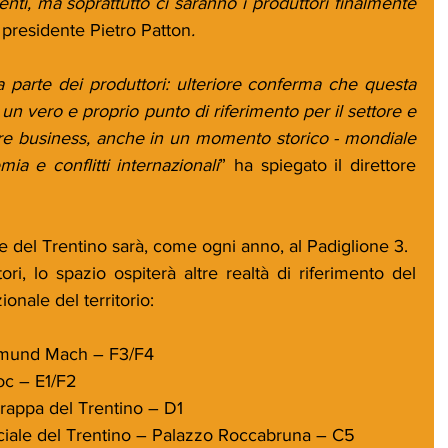
nti, ma soprattutto ci saranno i produttori finalmente 
l presidente Pietro Patton
.
 parte dei produttori: ulteriore conferma che questa 
n vero e proprio punto di riferimento per il settore e 
re business, anche in un momento storico - mondiale 
mia e conflitti internazionali
” ha spiegato il direttore 
e del Trentino sarà, come ogni anno, al Padiglione 3.
ori, lo spazio ospiterà altre realtà di riferimento del 
ionale del territorio:
e Edmund Mach – F3/F4
odoc – E1/F2
la Grappa del Trentino – D1
ovinciale del Trentino – Palazzo Roccabruna – C5