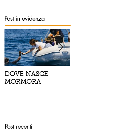
Post in evidenza
DOVE NASCE
Spaghetti con pesce
MORMORA
spada, pomodorini 
finocchietto
Post recenti