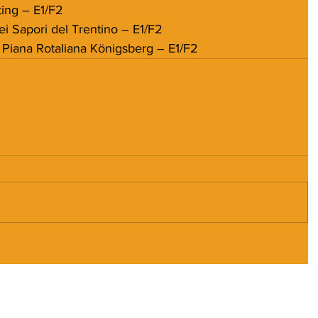
keting – E1/F2
 dei Sapori del Trentino – E1/F2
ico Piana Rotaliana Königsberg – E1/F2