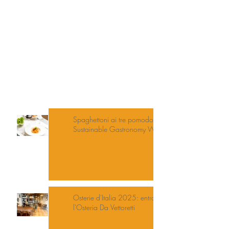
Spaghettoni ai tre pomodori per la
Sustainable Gastronomy Week
Osterie d'Italia 2025: entra
l'Osteria Da Vettoretti