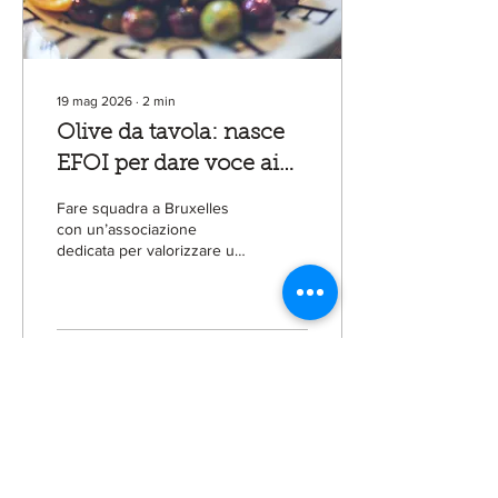
raggiunge...
19 mag 2026
∙
2
min
Olive da tavola: nasce
EFOI per dare voce ai
produttori europei
Fare squadra a Bruxelles
con un’associazione
dedicata per valorizzare un
settore in crescita. È con
questo obiettivo che è nata
EFOI-European Federation
of Olive Industry, promossa
da ASSOM (Italia), PEMETE
12
0
(Grecia) e Asemesa
(Spagna). A presiedere
l’organizzazione, che avrà
sede a Roma, sarà lo
spagnolo Francisco Torrent
Cruz, presidente di