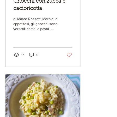
Gnocchi con zucca e
cacioricotta
di Marco Rossetti Morbidi e
appetitosi, gli gnocchi sono
versatili come la pasta...
Oggi li ho preparati con la
salsa di zucca,...
17
0