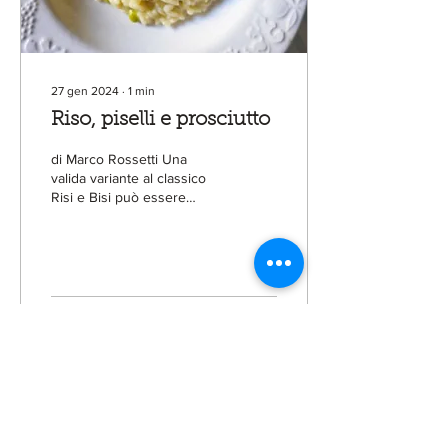
27 gen 2024
∙
1
min
Riso, piselli e prosciutto
di Marco Rossetti Una
valida variante al classico
Risi e Bisi può essere
questo risotto che oltre ai
piselli comprende una
parte di...
72
0