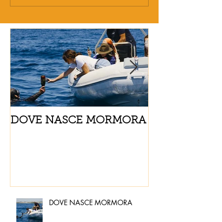
DOVE NASCE MORMORA
Spaghetti con
pomodorini e 
DOVE NASCE MORMORA