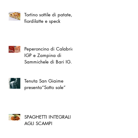
spazio dedicato
all'artigianato toscano
Tortino sottile di patate,
fiordilatte e speck
Peperoncino di Calabria
IGP e Zampina di
Sammichele di Bari IGP
ufficialmente registrate in
UE
Tenuta San Giaime
presenta“Sotto sale”
SPAGHETTI INTEGRALI
AGLI SCAMPI