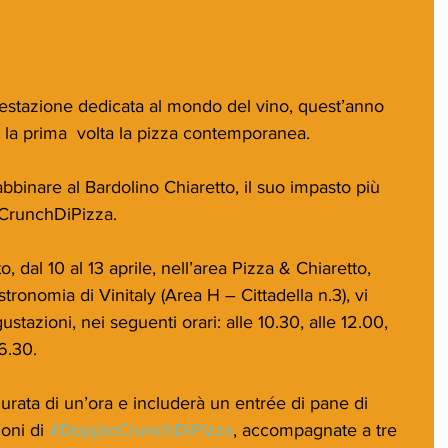
festazione dedicata al mondo del vino, quest’anno 
r la prima  volta la pizza contemporanea.
bbinare al Bardolino Chiaretto, il suo impasto più 
oCrunchDiPizza.
o, dal 10 al 13 aprile, nell’area Pizza & Chiaretto, 
stronomia di Vinitaly (Area H – Cittadella n.3), vi 
tazioni, nei seguenti orari: alle 10.30, alle 12.00, 
16.30.
rata di un’ora e includerà un entrée di pane di 
oni di 
#DoppioCrunchDiPizza
, accompagnate a tre 