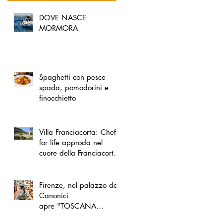
DOVE NASCE
MORMORA
Spaghetti con pesce
spada, pomodorini e
finocchietto
Villa Franciacorta: Chefs
for life approda nel
cuore della Franciacorta,
tra alta cucina, grandi
vini e solidarietà
Firenze, nel palazzo dei
Canonici
apre "TOSCANA
LOVERS", un nuovo