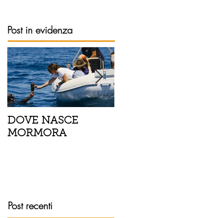
Post in evidenza
DOVE NASCE
Spaghetti con pesce
MORMORA
spada, pomodorini 
finocchietto
Post recenti