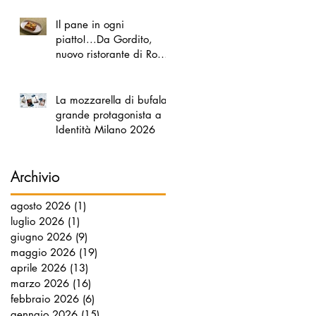
Il pane in ogni
piatto!...Da Gordito,
nuovo ristorante di Roma
Nord
La mozzarella di bufala
grande protagonista a
Identità Milano 2026
Archivio
agosto 2026
(1)
1 post
luglio 2026
(1)
1 post
giugno 2026
(9)
9 post
maggio 2026
(19)
19 post
aprile 2026
(13)
13 post
marzo 2026
(16)
16 post
febbraio 2026
(6)
6 post
gennaio 2026
(15)
15 post