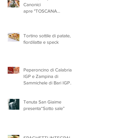
Canonici
apre "TOSCANA
LOVERS", un nuovo
spazio dedicato
all'artigianato toscano
Tortino sottile di patate,
fiordilatte e speck
Peperoncino di Calabria
IGP e Zampina di
Sammichele di Bari IGP
ufficialmente registrate in
UE
Tenuta San Giaime
presenta“Sotto sale”
a,
SPAGHETTI INTEGRALI