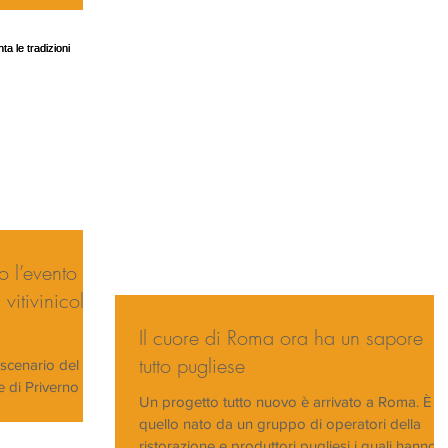
 l’evento
vitivinicole
Il cuore di Roma ora ha un sapore
tutto pugliese
 scenario del
 di Priverno
Un progetto tutto nuovo è arrivato a Roma. È
 d’Abbazia”,...
quello nato da un gruppo di operatori della
ristorazione e produttori pugliesi i quali hanno...