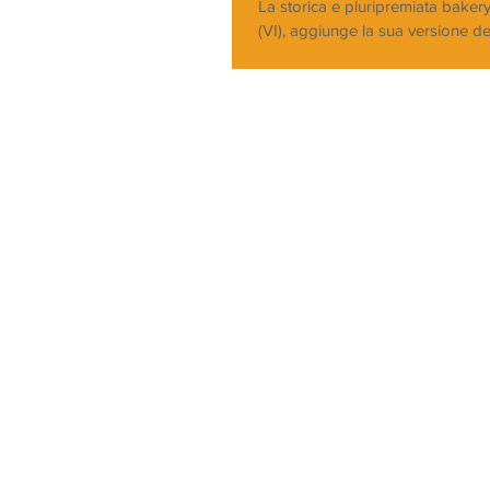
La storica e pluripremiata baker
(VI), aggiunge la sua versione de
veneta alla gamma dei celebri pro