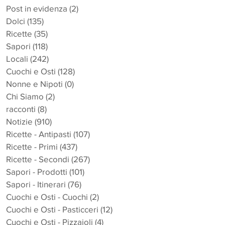
Post in evidenza
(2)
2 post
Dolci
(135)
135 post
Ricette
(35)
35 post
Sapori
(118)
118 post
Locali
(242)
242 post
Cuochi e Osti
(128)
128 post
Nonne e Nipoti
(0)
0 post
Chi Siamo
(2)
2 post
racconti
(8)
8 post
Notizie
(910)
910 post
Ricette - Antipasti
(107)
107 post
Ricette - Primi
(437)
437 post
Ricette - Secondi
(267)
267 post
Sapori - Prodotti
(101)
101 post
Sapori - Itinerari
(76)
76 post
Cuochi e Osti - Cuochi
(2)
2 post
Cuochi e Osti - Pasticceri
(12)
12 post
Cuochi e Osti - Pizzaioli
(4)
4 post