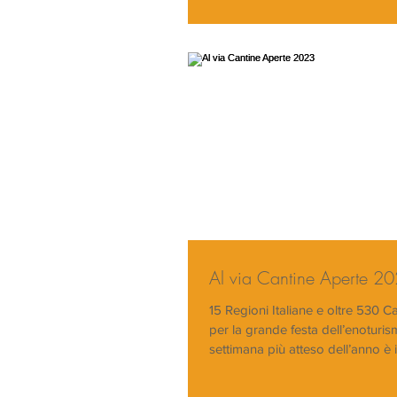
Al via Cantine Aperte 2
15 Regioni Italiane e oltre 530 C
per la grande festa dell’enoturism
settimana più atteso dell’anno è in