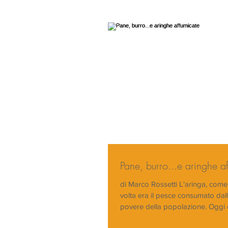
Pane, burro...e aringhe a
di Marco Rossetti L'aringa, come 
volta era il pesce consumato dall
povere della pop