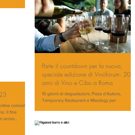
Parte il countdown per la nuova,
speciale edizione di Vinòforum: 20
anni di Vino e Cibo a Roma
023
10 giorni di degustazioni, Pizza d’Autore,
Temporary Restaurant e Mixology per
antine coinvolte
festeggiare il 20esimo compleanno de Lo
o. Il fine
Spazio del Gusto...
 arrivo...