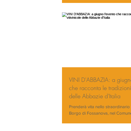
VINI D'ABBAZIA: a giugno
che racconta le tradizioni 
delle Abbazie d'Italia
Prenderà vita nello straordinario
Borgo di Fossanova, nel Comune
(LT), la seconda edizione di “Vini