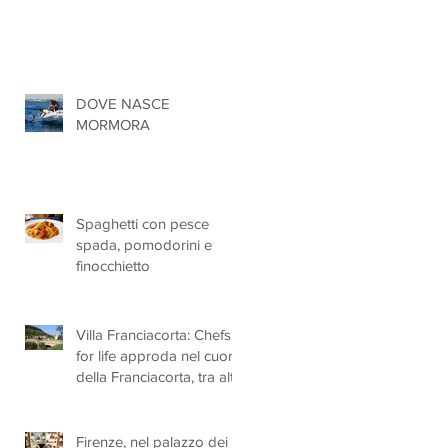
DOVE NASCE
MORMORA
Spaghetti con pesce
spada, pomodorini e
finocchietto
Villa Franciacorta: Chefs
for life approda nel cuore
della Franciacorta, tra alta
cucina, grandi vini e
solidarietà
Firenze, nel palazzo dei