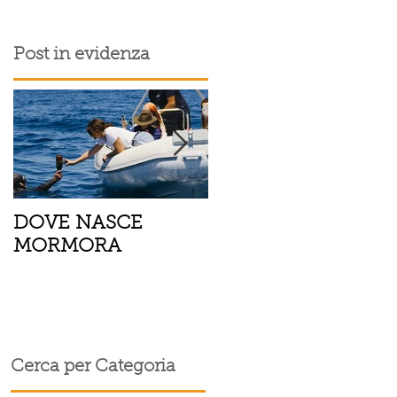
Post in evidenza
DOVE NASCE
Spaghetti con pesce
MORMORA
spada, pomodorini 
finocchietto
i
Cerca per Categoria