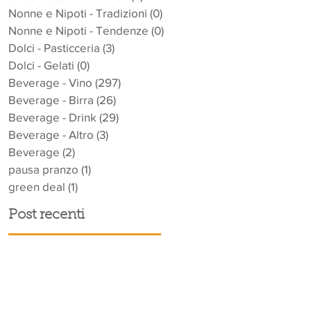
Nonne e Nipoti - Tradizioni
(0)
0 post
Nonne e Nipoti - Tendenze
(0)
0 post
Dolci - Pasticceria
(3)
3 post
Dolci - Gelati
(0)
0 post
Beverage - Vino
(297)
297 post
Beverage - Birra
(26)
26 post
Beverage - Drink
(29)
29 post
Beverage - Altro
(3)
3 post
Beverage
(2)
2 post
pausa pranzo
(1)
1 post
green deal
(1)
1 post
Post recenti