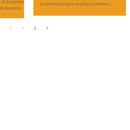
y di Arzignano
longeva rassegna enologica trentina....
lla focaccia
dotti...
1
2