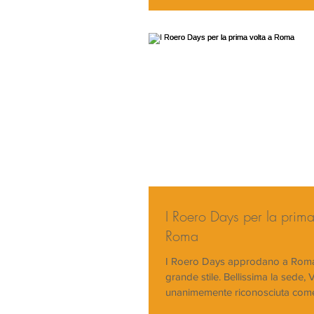
I Roero Days per la prima
Roma
I Roero Days approdano a Roma 
grande stile. Bellissima la sede, V
unanimemente riconosciuta com
luoghi...