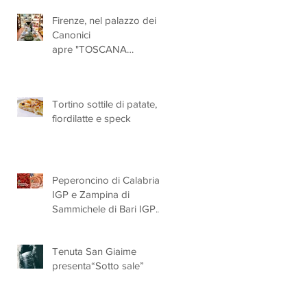
solidarietà
Firenze, nel palazzo dei
Canonici
apre "TOSCANA
LOVERS", un nuovo
spazio dedicato
all'artigianato toscano
Tortino sottile di patate,
fiordilatte e speck
Peperoncino di Calabria
IGP e Zampina di
Sammichele di Bari IGP
ufficialmente registrate in
UE
Tenuta San Giaime
presenta“Sotto sale”