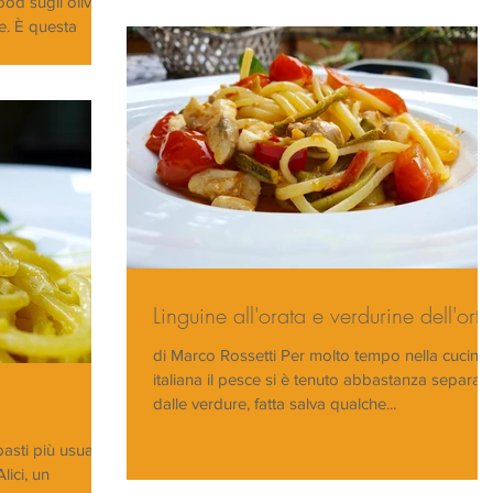
od sugli oliveti
e. È questa
one di...
Linguine all'orata e verdurine dell'orto
di Marco Rossetti Per molto tempo nella cucina
italiana il pesce si è tenuto abbastanza separat
dalle verdure, fatta salva qualche...
asti più usuali
lici, un