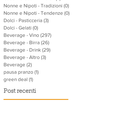
Nonne e Nipoti - Tradizioni
(0)
0 post
Nonne e Nipoti - Tendenze
(0)
0 post
Dolci - Pasticceria
(3)
3 post
Dolci - Gelati
(0)
0 post
Beverage - Vino
(297)
297 post
Beverage - Birra
(26)
26 post
Beverage - Drink
(29)
29 post
Beverage - Altro
(3)
3 post
Beverage
(2)
2 post
pausa pranzo
(1)
1 post
green deal
(1)
1 post
Post recenti
o