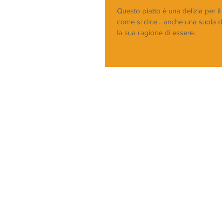
Questo piatto è una delizia per il
come si dice... anche una suola di
la sua ragione di essere.