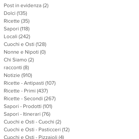
Post in evidenza
(2)
2 post
Dolci
(135)
135 post
Ricette
(35)
35 post
Sapori
(118)
118 post
Locali
(242)
242 post
Cuochi e Osti
(128)
128 post
Nonne e Nipoti
(0)
0 post
Chi Siamo
(2)
2 post
racconti
(8)
8 post
Notizie
(910)
910 post
Ricette - Antipasti
(107)
107 post
Ricette - Primi
(437)
437 post
Ricette - Secondi
(267)
267 post
Sapori - Prodotti
(101)
101 post
Sapori - Itinerari
(76)
76 post
Cuochi e Osti - Cuochi
(2)
2 post
Cuochi e Osti - Pasticceri
(12)
12 post
Cuochi e Osti - Pizzaioli
(4)
4 post