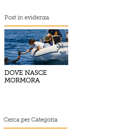
Post in evidenza
DOVE NASCE
Spaghetti con pesce
MORMORA
spada, pomodorini 
finocchietto
i
o
Cerca per Categoria