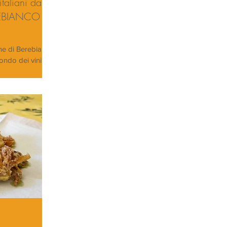
taliani da
REBIANCO
one di Berebianco
ondo dei vini
he...