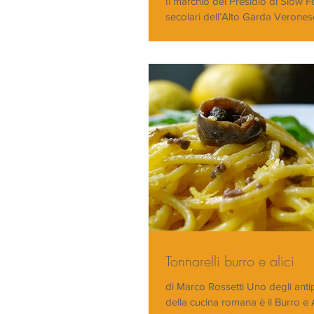
Il marchio del Presidio di Slow Fo
secolari dell’Alto Garda Verones
l’idea lanciata nel corso dell’edizi
Tonnarelli burro e alici
di Marco Rossetti Uno degli antip
della cucina romana è il Burro e A