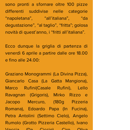
sono pronti a sfornare oltre 100 pizze 
differenti suddivise nelle categorie 
“napoletana”, “all’italiana”, “da 
degustazione”, “al taglio”, “fritta”; golosa 
novità di quest’anno, i “fritti all’italiana”.
Ecco dunque la griglia di partenza di 
venerdì 6 aprile a partire dalle ore 18.00 
e fino alle 24.00:
Graziano Monogrammi (La Divina Pizza), 
Giancarlo Casa (La Gatta Mangiona), 
Marco Rufini(Casale Rufini), Lello 
Ravagnan (Grigoris), Mirko Rizzo e 
Jacopo Mercuro, (180g Pizzeria 
Romana), Edoardo Papa (In Fucina), 
Petra Antolini (Settimo Cielo), Angelo 
Rumolo (Grotto Pizzeria Castello), Ivano 
Veccia (Da Ciccio), Ciro Oliva 