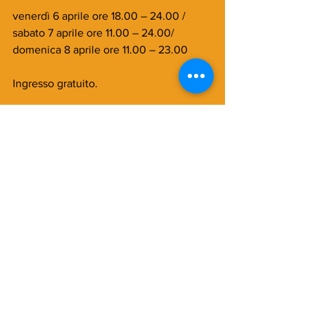
venerdì 6 aprile ore 18.00 – 24.00 / 
sabato 7 aprile ore 11.00 – 24.00/ 
domenica 8 aprile ore 11.00 – 23.00
Ingresso gratuito.
Per tutte le info e le prenotazioni 
www.lacittadellapizza.it
Commenti
Scrivi un commento...