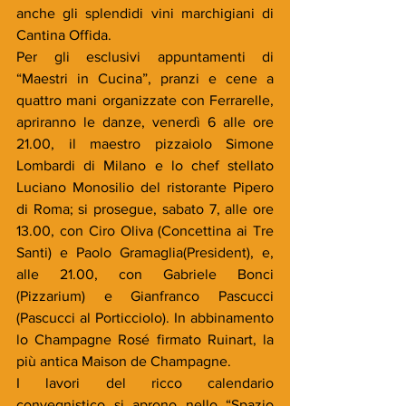
anche gli splendidi vini marchigiani di 
Cantina Offida.
Per gli esclusivi appuntamenti di 
“Maestri in Cucina”, pranzi e cene a 
quattro mani organizzate con Ferrarelle, 
apriranno le danze, venerdì 6 alle ore 
21.00, il maestro pizzaiolo Simone 
Lombardi di Milano e lo chef stellato 
Luciano Monosilio del ristorante Pipero 
di Roma; si prosegue, sabato 7, alle ore 
13.00, con Ciro Oliva (Concettina ai Tre 
Santi) e Paolo Gramaglia(President), e, 
alle 21.00, con Gabriele Bonci 
(Pizzarium) e Gianfranco Pascucci 
(Pascucci al Porticciolo). In abbinamento 
lo Champagne Rosé firmato Ruinart, la 
più antica Maison de Champagne.
I lavori del ricco calendario 
convegnistico si aprono nello “Spazio 