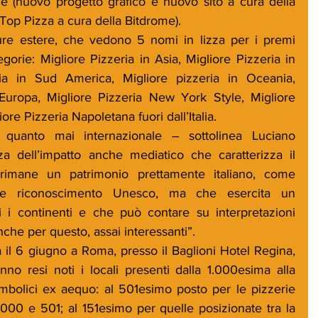
ne (nuovo progetto grafico e nuovo sito a cura della 
op Pizza a cura della Bitdrome). 
ture estere, che vedono 5 nomi in lizza per i premi 
orie: Migliore Pizzeria in Asia, Migliore Pizzeria in 
ia in Sud America, Migliore pizzeria in Oceania, 
Europa, Migliore Pizzeria New York Style, Migliore 
ore Pizzeria Napoletana fuori dall’Italia.
 quanto mai internazionale – sottolinea Luciano 
a dell’impatto anche mediatico che caratterizza il 
imane un patrimonio prettamente italiano, come 
te riconoscimento Unesco, ma che esercita un 
i i continenti e che può contare su interpretazioni 
nche per questo, assai interessanti”.
 il 6 giugno a Roma, presso il Baglioni Hotel Regina, 
no resi noti i locali presenti dalla 1.000esima alla 
mbolici ex aequo: al 501esimo posto per le pizzerie 
.000 e 501; al 151esimo per quelle posizionate tra la 