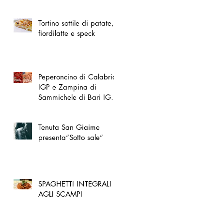
spazio dedicato
all'artigianato toscano
Tortino sottile di patate,
fiordilatte e speck
Peperoncino di Calabria
IGP e Zampina di
Sammichele di Bari IGP
ufficialmente registrate in
UE
Tenuta San Giaime
presenta“Sotto sale”
SPAGHETTI INTEGRALI
AGLI SCAMPI