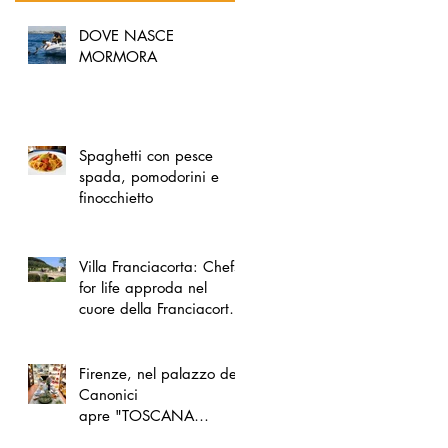
DOVE NASCE
MORMORA
Spaghetti con pesce
spada, pomodorini e
finocchietto
Villa Franciacorta: Chefs
for life approda nel
cuore della Franciacorta,
tra alta cucina, grandi
vini e solidarietà
Firenze, nel palazzo dei
Canonici
apre "TOSCANA
LOVERS", un nuovo