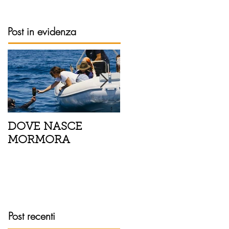
Post in evidenza
DOVE NASCE
Spaghetti con pesce
MORMORA
spada, pomodorini 
finocchietto
Post recenti