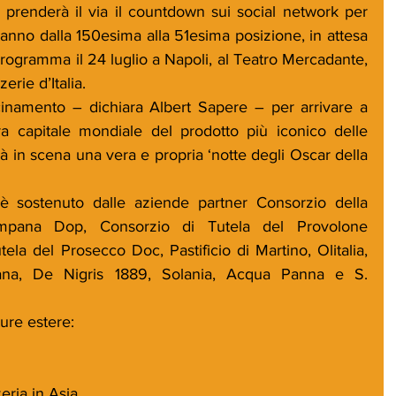
 prenderà il via il countdown sui social network per 
anno dalla 150esima alla 51esima posizione, in attesa 
 programma il 24 luglio a Napoli, al Teatro Mercadante, 
erie d’Italia.
inamento – dichiara Albert Sapere – per arrivare a 
a capitale mondiale del prodotto più iconico delle 
 in scena una vera e propria ‘notte degli Oscar della 
è sostenuto dalle aziende partner Consorzio della 
mpana Dop, Consorzio di Tutela del Provolone 
la del Prosecco Doc, Pastificio di Martino, Olitalia, 
gana, De Nigris 1889, Solania, Acqua Panna e S. 
ure estere:
eria in Asia