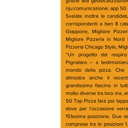
grazie alla geolocalizzazio
nju:comunicazione; app 50 T
Svelate inoltre le candida
corrispondenti a ben 8 categ
Giappone, Migliore Pizzer
Migliore Pizzeria in Nord 
Pizzeria Chicago Style, Migli
“Un progetto dal respiro
Pignataro – a testimonianz
mondo della pizza. Che r
dimostra anche il recen
grandissimo fascino in tutt
molto diverse tra loro ma, a
50 Top Pizza farà poi tappa
dove per l’occasione verran
151esima posizione. Due si
comprese tra le posizioni 1