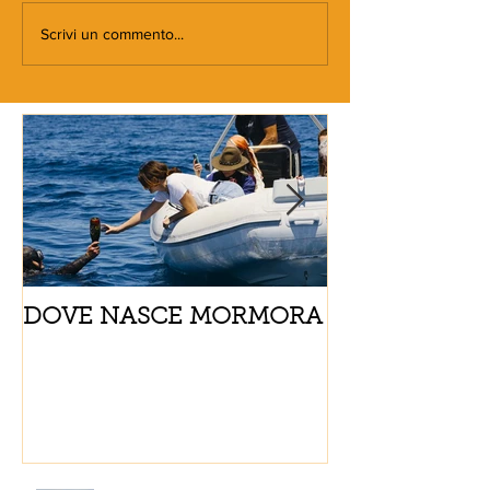
Scrivi un commento...
DOVE NASCE MORMORA
Spaghetti con
pomodorini e 