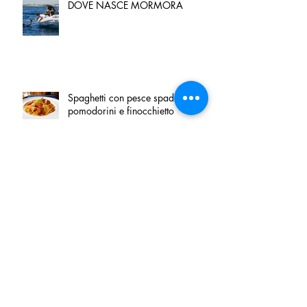
DOVE NASCE MORMORA
Spaghetti con pesce spada,
pomodorini e finocchietto
Villa Franciacorta: Chefs for life
approda nel cuore della
Franciacorta, tra alta cucina,
grandi vini e solidarietà
Firenze, nel palazzo dei Canonici
apre "TOSCANA LOVERS", un
nuovo spazio dedicato
all'artigianato toscano