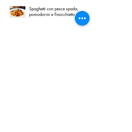
Spaghetti con pesce spada,
pomodorini e finocchietto
Villa Franciacorta: Chefs for life
approda nel cuore della
Franciacorta, tra alta cucina,
grandi vini e solidarietà
Firenze, nel palazzo dei Canonici
apre "TOSCANA LOVERS", un
nuovo spazio dedicato
all'artigianato toscano
Tortino sottile di patate, fiordilatte e
speck