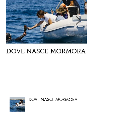
DOVE NASCE MORMORA
Spaghetti con
pomodorini e 
DOVE NASCE MORMORA