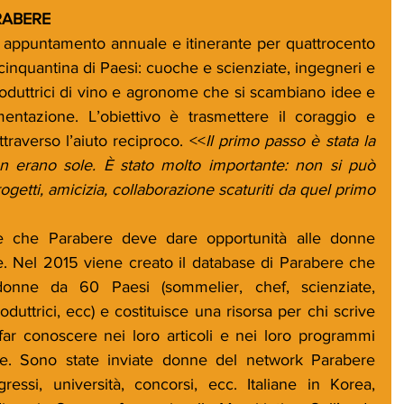
RABERE
appuntamento annuale e itinerante per quattrocento 
inquantina di Paesi: cuoche e scienziate, ingegneri e 
oduttrici di vino e agronome che si scambiano idee e 
imentazione. L’obiettivo è trasmettere il coraggio e 
traverso l’aiuto reciproco. <<
Il primo passo è stata la 
 erano sole. È stato molto importante: non si può 
getti, amicizia, collaborazione scaturiti da quel primo 
e che Parabere deve dare opportunità alle donne 
. Nel 2015 viene creato il database di Parabere che 
nne da 60 Paesi (sommelier, chef, scienziate, 
duttrici, ecc) e costituisce una risorsa per chi scrive 
ar conoscere nei loro articoli e nei loro programmi 
nne. Sono state inviate donne del network Parabere 
si, università, concorsi, ecc. Italiane in Korea, 