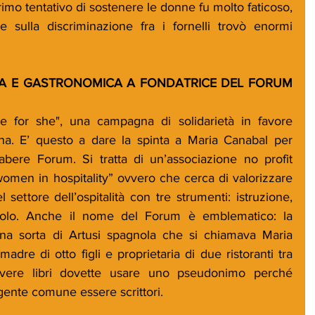
rimo tentativo di sostenere le donne fu molto faticoso, 
sulla discriminazione fra i fornelli trovò enormi 
CA E GASTRONOMICA A FONDATRICE DEL FORUM 
 for she", una campagna di solidarietà in favore 
a. E’ questo a dare la spinta a Maria Canabal per 
abere Forum. Si tratta di un’associazione no profit 
omen in hospitality” ovvero che cerca di valorizzare 
ettore dell’ospitalità con tre strumenti: istruzione, 
uolo. Anche il nome del Forum è emblematico: la 
a sorta di Artusi spagnola che si chiamava Maria 
re di otto figli e proprietaria di due ristoranti tra 
ivere libri dovette usare uno pseudonimo perché 
a gente comune essere scrittori.