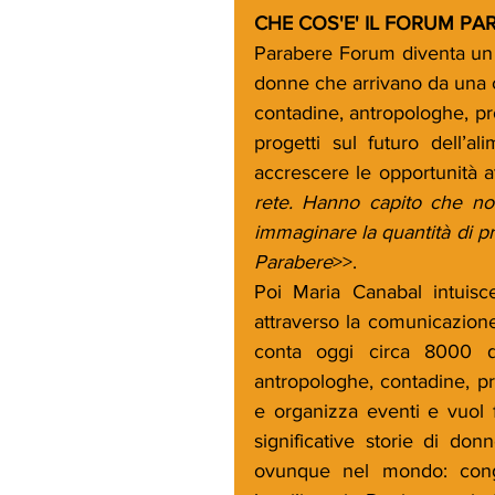
CHE COS'E' IL FORUM PA
Parabere Forum diventa un 
donne che arrivano da una c
contadine, antropologhe, pr
progetti sul futuro dell’al
accrescere le opportunità at
rete. Hanno capito che non
immaginare la quantità di pro
Parabere
>>.
Poi Maria Canabal intuisc
attraverso la comunicazione
conta oggi circa 8000 do
antropologhe, contadine, pro
e organizza eventi e vuol f
significative storie di do
ovunque nel mondo: congres