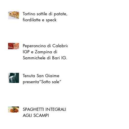
spazio dedicato
all'artigianato toscano
Tortino sottile di patate,
fiordilatte e speck
Peperoncino di Calabria
IGP e Zampina di
Sammichele di Bari IGP
ufficialmente registrate in
UE
Tenuta San Giaime
presenta“Sotto sale”
SPAGHETTI INTEGRALI
AGLI SCAMPI