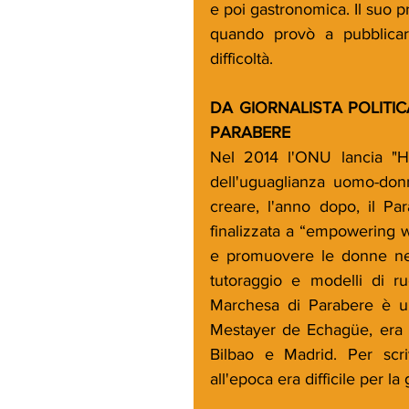
e poi gastronomica. Il suo p
quando provò a pubblicare 
difficoltà.
DA GIORNALISTA POLITI
PARABERE
Nel 2014 l'ONU lancia "He
dell'uguaglianza uomo-donn
creare, l'anno dopo, il Par
finalizzata a “empowering w
e promuovere le donne nel s
tutoraggio e modelli di r
Marchesa di Parabere è un
Mestayer de Echagüe, era mad
Bilbao e Madrid. Per scr
all'epoca era difficile per l