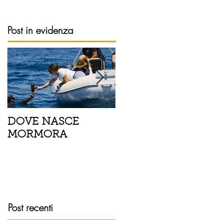
Post in evidenza
DOVE NASCE
Spaghetti con pesce
MORMORA
spada, pomodorini 
finocchietto
Post recenti