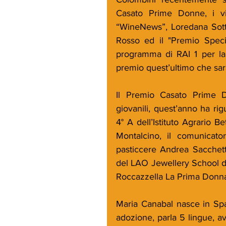
Casato Prime Donne, i vin
“WineNews”, Loredana Sotti
Rosso ed il "Premio Specia
programma di RAI 1 per la p
premio quest’ultimo che sar
Il Premio Casato Prime D
giovanili, quest’anno ha rigu
4° A dell’Istituto Agrario B
Montalcino, il comunicator
pasticcere Andrea Sacchett
del LAO Jewellery School di
Roccazzella La Prima Donn
Maria Canabal nasce in Spa
adozione, parla 5 lingue, avv