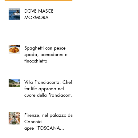
DOVE NASCE
MORMORA
Spaghetti con pesce
spada, pomodorini e
finocchietto
Villa Franciacorta: Chefs
for life approda nel
cuore della Franciacorta,
tra alta cucina, grandi
vini e solidarietà
Firenze, nel palazzo dei
Canonici
apre "TOSCANA
LOVERS", un nuovo