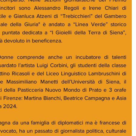
citori sono Alessandro Regoli e Irene Chiari di 
le e Gianluca Atzeni di “Trebicchieri” del Gambero 
le della Giuria" è andato a “Linea Verde” storico 
untata dedicata a “I Gioielli della Terra di Siena”, 
à devoluto in beneficenza. 
onne comprende anche un incubatore di talenti 
ardato l’artista Luigi Corbini, gli studenti della classe 
ettino Ricasoli e del Liceo Linguistico Lambruschini di 
e Massimiliano Manetti dell’Università di Siena, il 
i della Pasticceria Nuovo Mondo di Prato e 3 orafe 
 Firenze: Martina Bianchi, Beatrice Campagna e Asia 
a 2024.
gna da una famiglia di diplomatici ma è francese di 
ocato, ha un passato di giornalista politica, culturale 