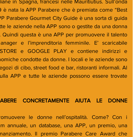
iane in Spagna, francesi nelle Mauritiutius. Sull’onda 
9 è nata la APP Parabere che è premiata come “Best 
 Parabere Gourmet City Guide è una sorta di guida 
utte le aziende nella APP sono o gestite da una donna 
. Quindi questa è una APP per promuovere il talento 
nager e l’imprenditoria femminile. E’ scaricabile 
 STORE e GOOGLE PLAY e contiene indirizzi e 
ronomiche condotte da donne. I locali e le aziende sono 
negozi di cibo, street food e bar, ristoranti informali. Al 
ulla APP e tutte le aziende possono essere trovate 
ABERE CONCRETAMENTE AIUTA LE DONNE 
muovere le donne nell’ospitalità. Come? Con i 
rum annuale, un database, una APP, un premio, una 
 finanziamento. Il premio Parabere Care Award che 