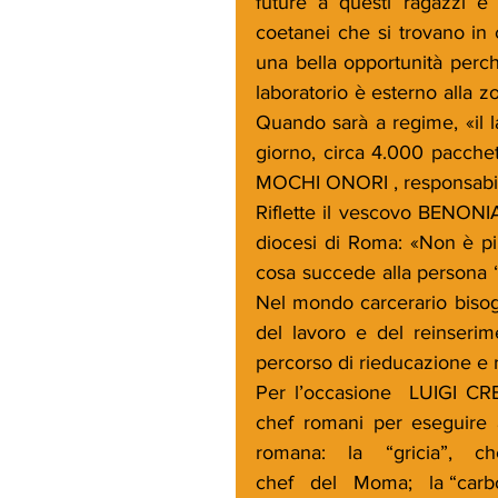
future a questi ragazzi è 
coetanei che si trovano in 
una bella opportunità perc
laboratorio è esterno alla zo
Quando sarà a regime, «il l
giorno, circa 4.000 pacche
MOCHI ONORI , responsabile
Riflette il vescovo BENONI
diocesi di Roma: «Non è più
cosa succede alla persona “
Nel mondo carcerario bisog
del lavoro e del reinserim
percorso di rieducazione e 
Per l’occasione  LUIGI CRE
chef romani per eseguire a
romana:   la   “gricia”,  
chef   del   Moma;   la “ca