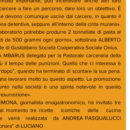
molto importante, può incentivare anche altri loro 
carcere a fare un percorso, dare loro un obiettivo. È 
hé devono comunque uscire dal carcere, in quanto il 
na detentiva, seppure all’interno della cinta muraria». 
aboratorio potrebbe produrre 2 tonnellate di pasta al 
tti da 500 grammi ogni giorno», sottolinea ALBERTO 
 di Gustolibero Società Cooperativa Sociale Onlus.
A MBARUS delegato per la Pastorale carceraria della 
 il tempo delle punizioni. Quello che ci interessa è 
dopo”, quando ha terminato di scontare la sua pena. 
na lavorare molto su questo aspetto. La promozione 
ento nella società è una spinta notevole in questo 
resurrezione». 
MONA, giornalista enogastronomico, ha invitato tre 
l momento tre ricette   iconiche   della   cucina   
 che   verrà   realizzata   da  ANDREA PASQUALUCCI 
rbonara” di LUCIANO 