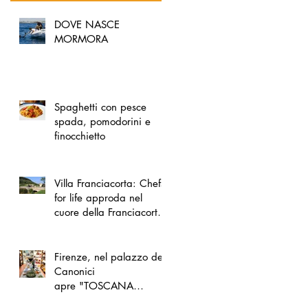
DOVE NASCE
MORMORA
Spaghetti con pesce
spada, pomodorini e
finocchietto
Villa Franciacorta: Chefs
for life approda nel
cuore della Franciacorta,
tra alta cucina, grandi
vini e solidarietà
Firenze, nel palazzo dei
Canonici
apre "TOSCANA
LOVERS", un nuovo