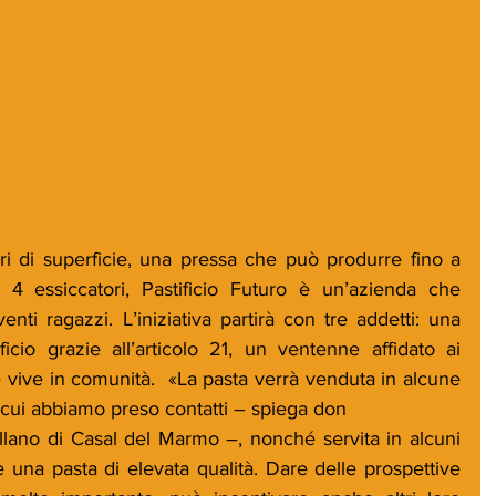
i di superficie, una pressa che può produrre fino a 
4 essiccatori, Pastificio Futuro è un’azienda che 
ti ragazzi. L’iniziativa partirà con tre addetti: una 
icio grazie all’articolo 21, un ventenne affidato ai 
he vive in comunità.  «La pasta verrà venduta in alcune 
catene di supermercati con cui abbiamo preso contatti – spiega don 	
no di Casal del Marmo –, nonché servita in alcuni 
 è una pasta di elevata qualità. Dare delle prospettive 