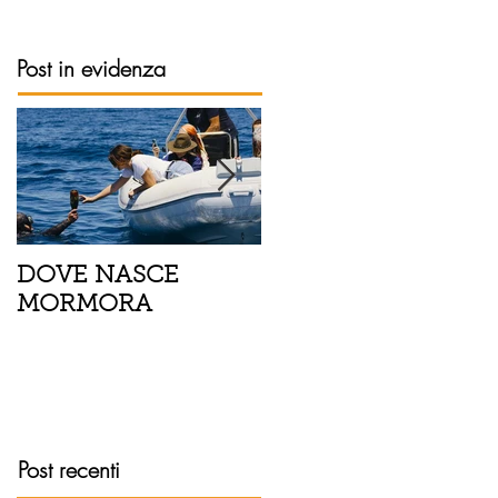
Post in evidenza
DOVE NASCE
Spaghetti con pesce
MORMORA
spada, pomodorini 
finocchietto
Post recenti