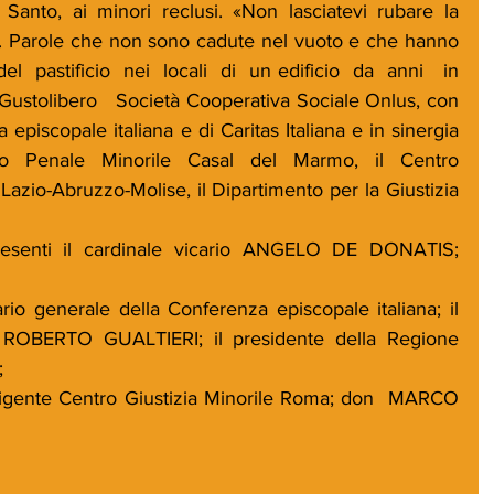
 Santo, ai minori reclusi. «Non lasciatevi rubare la 
o. Parole che non sono cadute nel vuoto e che hanno 
l  pastificio  nei  locali  di  un edificio  da  anni   in   
   Gustolibero   Società Cooperativa Sociale Onlus, con 
episcopale italiana e di Caritas Italiana e in sinergia 
o   Penale   Minorile   Casal   del   Marmo,   il   Centro   
  Lazio-Abruzzo-Molise, il Dipartimento per la Giustizia 
resenti il cardinale vicario ANGELO DE DONATIS; 
o generale della Conferenza episcopale italiana; il 
 ROBERTO GUALTIERI; il presidente della Regione 
  
ente Centro Giustizia Minorile Roma; don  MARCO 