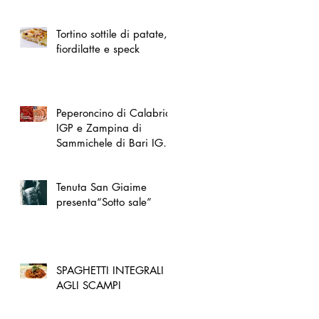
spazio dedicato
all'artigianato toscano
Tortino sottile di patate,
fiordilatte e speck
Peperoncino di Calabria
IGP e Zampina di
Sammichele di Bari IGP
ufficialmente registrate in
UE
Tenuta San Giaime
presenta“Sotto sale”
SPAGHETTI INTEGRALI
AGLI SCAMPI