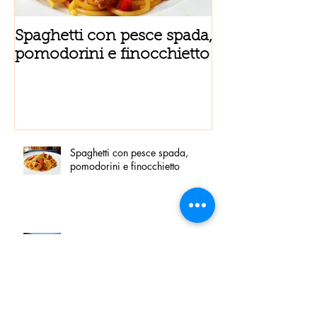
Spaghetti con pesce spada,
Tortino sottile
pomodorini e finocchietto
fiordilatte e s
Spaghetti con pesce spada,
pomodorini e finocchietto
Villa Franciacorta: Chefs for life
approda nel cuore della
Franciacorta, tra alta cucina,
grandi vini e solidarietà