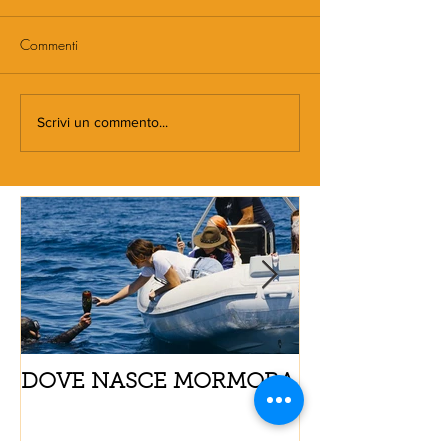
Commenti
Scrivi un commento...
DOVE NASCE MORMORA
Spaghetti con
pomodorini e 