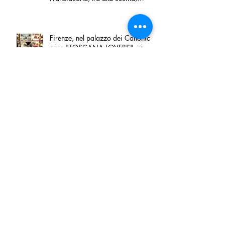
grandi vini e solidarietà
Firenze, nel palazzo dei Canonici
apre "TOSCANA LOVERS", un
nuovo spazio dedicato
all'artigianato toscano
Tortino sottile di patate, fiordilatte e
speck
Peperoncino di Calabria IGP e
Zampina di Sammichele di Bari
IGP ufficialmente registrate in UE
Tenuta San Giaime presenta“Sotto