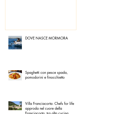
pomodorini e 
DOVE NASCE MORMORA
Spaghetti con pesce spada,
pomodorini e finocchietto
Villa Franciacorta: Chefs for life
approda nel cuore della
Franciacorta, tra alta cucina,