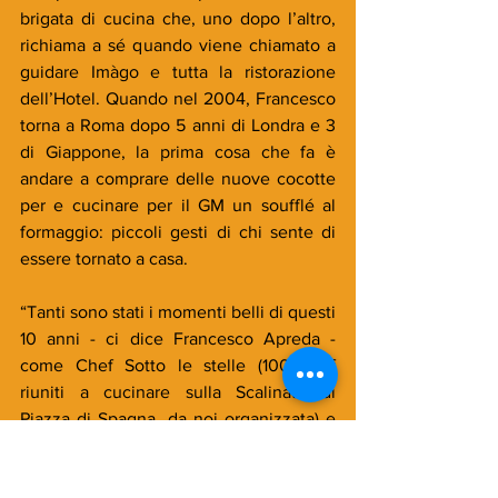
brigata di cucina che, uno dopo l’altro, 
richiama a sé quando viene chiamato a 
guidare Imàgo e tutta la ristorazione 
dell’Hotel. Quando nel 2004, Francesco 
torna a Roma dopo 5 anni di Londra e 3 
di Giappone, la prima cosa che fa è 
andare a comprare delle nuove cocotte 
per e cucinare per il GM un soufflé al 
formaggio: piccoli gesti di chi sente di 
essere tornato a casa.
“Tanti sono stati i momenti belli di questi 
10 anni - ci dice Francesco Apreda - 
come Chef Sotto le stelle (100 chef 
riuniti a cucinare sulla Scalinata di 
Piazza di Spagna, da noi organizzata) e 
aver cucinato per capi di stato e 
personaggi che i giornali raccontano 