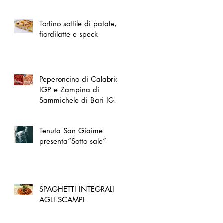
spazio dedicato
all'artigianato toscano
Tortino sottile di patate,
fiordilatte e speck
Peperoncino di Calabria
IGP e Zampina di
Sammichele di Bari IGP
ufficialmente registrate in
UE
Tenuta San Giaime
presenta“Sotto sale”
SPAGHETTI INTEGRALI
AGLI SCAMPI