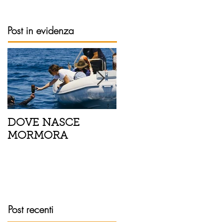
Post in evidenza
DOVE NASCE
Spaghetti con pesce
MORMORA
spada, pomodorini 
finocchietto
Post recenti