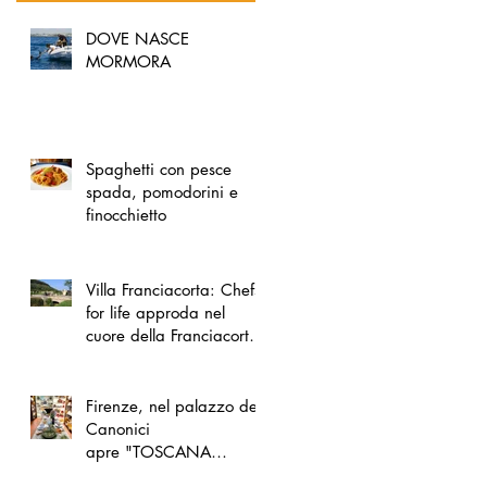
DOVE NASCE
MORMORA
Spaghetti con pesce
spada, pomodorini e
finocchietto
Villa Franciacorta: Chefs
for life approda nel
cuore della Franciacorta,
tra alta cucina, grandi
vini e solidarietà
Firenze, nel palazzo dei
Canonici
apre "TOSCANA
LOVERS", un nuovo