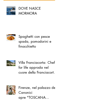
DOVE NASCE
MORMORA
Spaghetti con pesce
spada, pomodorini e
finocchietto
Villa Franciacorta: Chefs
for life approda nel
cuore della Franciacorta,
tra alta cucina, grandi
vini e solidarietà
Firenze, nel palazzo dei
Canonici
apre "TOSCANA
LOVERS", un nuovo