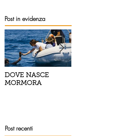
Post in evidenza
DOVE NASCE
Spaghetti con pesce
MORMORA
spada, pomodorini 
finocchietto
Post recenti