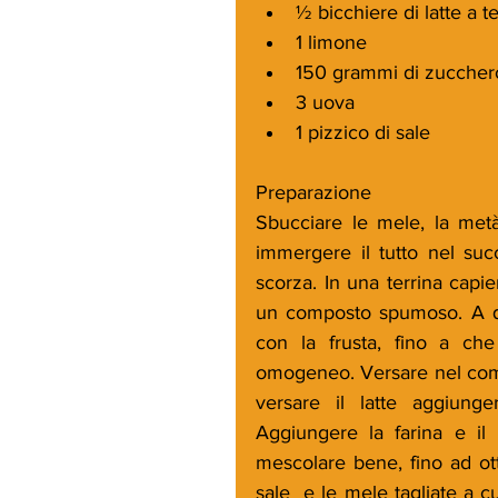
½ bicchiere di latte a 
1 limone  
150 grammi di zuccher
3 uova  
1 pizzico di sale 
Preparazione
Sbucciare le mele, la metà ta
immergere il tutto nel suc
scorza. In una terrina capi
un composto spumoso. A qu
con la frusta, fino a ch
omogeneo. Versare nel compos
versare il latte aggiunge
Aggiungere la farina e il 
mescolare bene, fino ad ott
sale  e le mele tagliate a 