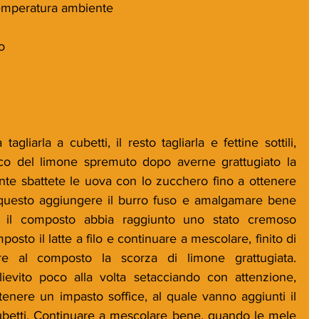
temperatura ambiente  
o  
gliarla a cubetti, il resto tagliarla e fettine sottili, 
co del limone spremuto dopo averne grattugiato la 
ente sbattete le uova con lo zucchero fino a ottenere 
esto aggiungere il burro fuso e amalgamare bene 
e il composto abbia raggiunto uno stato cremoso 
to il latte a filo e continuare a mescolare, finito di 
re al composto la scorza di limone grattugiata. 
lievito poco alla volta setacciando con attenzione, 
enere un impasto soffice, al quale vanno aggiunti il  
cubetti. Continuare a mescolare bene, quando le mele 