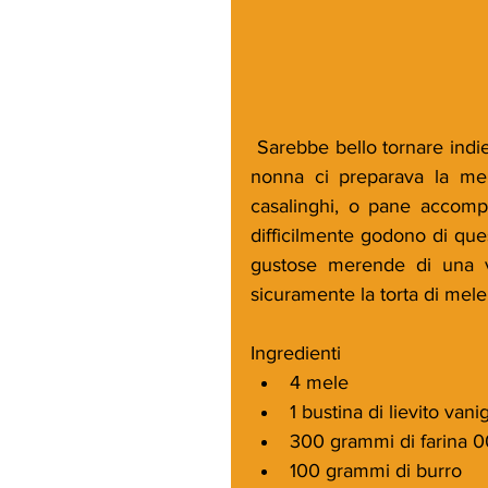
 Sarebbe bello tornare indietro nel tempo, fino negli anni dell'infanzia, quando la 
nonna ci preparava la mer
casalinghi, o pane accomp
difficilmente godono di ques
gustose merende di una vo
sicuramente la torta di mele,
Ingredienti 
4 mele  
1 bustina di lievito vanig
300 grammi di farina 0
100 grammi di burro  