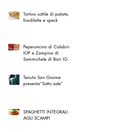
spazio dedicato
all'artigianato toscano
Tortino sottile di patate,
fiordilatte e speck
Peperoncino di Calabria
IGP e Zampina di
Sammichele di Bari IGP
ufficialmente registrate in
UE
Tenuta San Giaime
presenta“Sotto sale”
SPAGHETTI INTEGRALI
AGLI SCAMPI