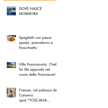
DOVE NASCE
MORMORA
Spaghetti con pesce
spada, pomodorini e
finocchietto
Villa Franciacorta: Chefs
for life approda nel
cuore della Franciacorta,
tra alta cucina, grandi
vini e solidarietà
Firenze, nel palazzo dei
Canonici
apre "TOSCANA
LOVERS", un nuovo