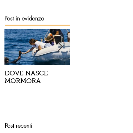
Post in evidenza
DOVE NASCE
Spaghetti con pesce
MORMORA
spada, pomodorini 
finocchietto
Post recenti