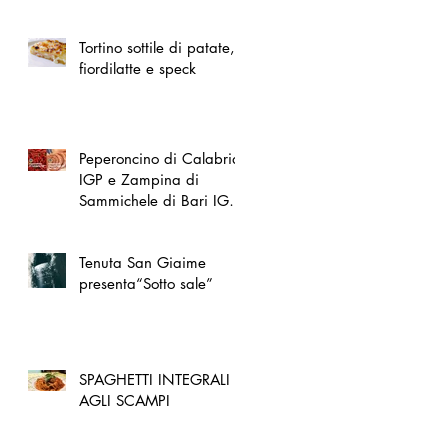
spazio dedicato
all'artigianato toscano
Tortino sottile di patate,
fiordilatte e speck
Peperoncino di Calabria
IGP e Zampina di
Sammichele di Bari IGP
ufficialmente registrate in
UE
Tenuta San Giaime
presenta“Sotto sale”
SPAGHETTI INTEGRALI
AGLI SCAMPI