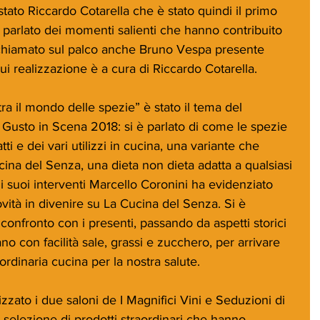
stato Riccardo Cotarella che è stato quindi il primo 
 parlato dei momenti salienti che hanno contribuito 
 chiamato sul palco anche Bruno Vespa presente 
ui realizzazione è a cura di Riccardo Cotarella.
a il mondo delle spezie” è stato il tema del 
 Gusto in Scena 2018: si è parlato di come le spezie 
tti e dei vari utilizzi in cucina, una variante che 
ucina del Senza, una dieta non dieta adatta a qualsiasi 
 suoi interventi Marcello Coronini ha evidenziato 
ovità in divenire su La Cucina del Senza. Si è 
onfronto con i presenti, passando da aspetti storici 
zano con facilità sale, grassi e zucchero, per arrivare 
ordinaria cucina per la nostra salute.
zzato i due saloni de I Magnifici Vini e Seduzioni di 
selezione di prodotti straordinari che hanno 