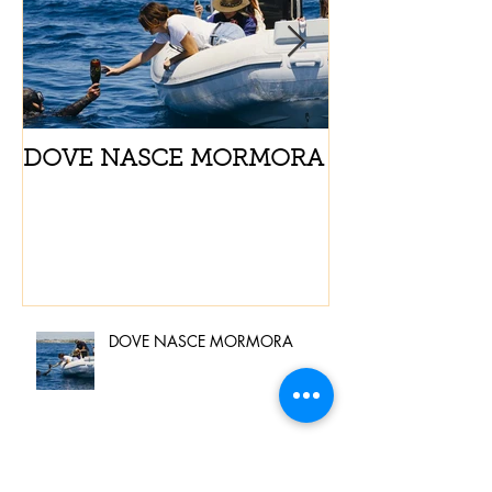
DOVE NASCE MORMORA
Spaghetti con
pomodorini e 
DOVE NASCE MORMORA
Spaghetti con pesce spada,