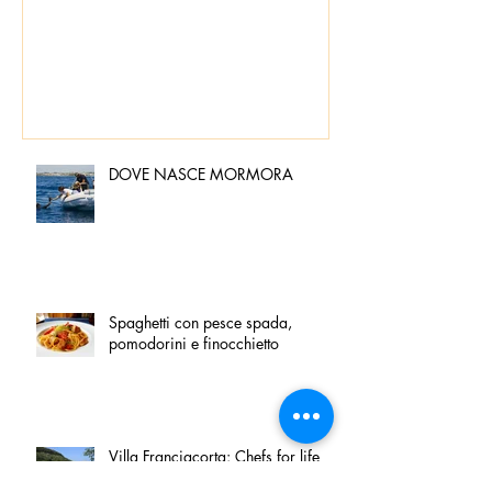
pomodorini e 
DOVE NASCE MORMORA
Spaghetti con pesce spada,
pomodorini e finocchietto
Villa Franciacorta: Chefs for life
approda nel cuore della