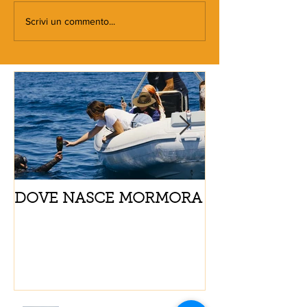
Scrivi un commento...
DOVE NASCE MORMORA
Spaghetti con
pomodorini e 