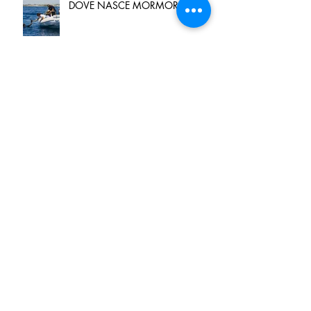
DOVE NASCE MORMORA
Spaghetti con pesce spada,
pomodorini e finocchietto
Villa Franciacorta: Chefs for life
approda nel cuore della
Franciacorta, tra alta cucina,
grandi vini e solidarietà
Firenze, nel palazzo dei Canonici
apre "TOSCANA LOVERS", un
nuovo spazio dedicato
all'artigianato toscano