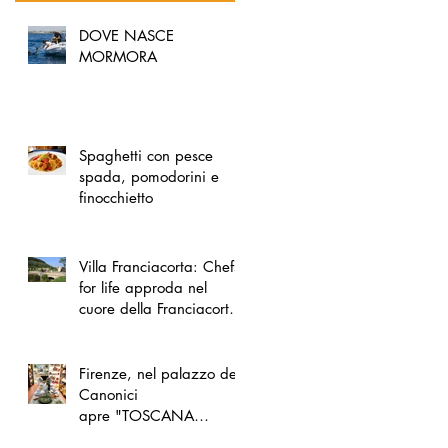
DOVE NASCE
MORMORA
Spaghetti con pesce
spada, pomodorini e
finocchietto
Villa Franciacorta: Chefs
for life approda nel
cuore della Franciacorta,
tra alta cucina, grandi
vini e solidarietà
Firenze, nel palazzo dei
Canonici
apre "TOSCANA
LOVERS", un nuovo