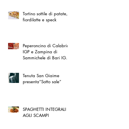
spazio dedicato
all'artigianato toscano
Tortino sottile di patate,
fiordilatte e speck
Peperoncino di Calabria
IGP e Zampina di
Sammichele di Bari IGP
ufficialmente registrate in
UE
Tenuta San Giaime
presenta“Sotto sale”
SPAGHETTI INTEGRALI
AGLI SCAMPI