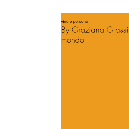
vino e persone
By Graziana Grassin
mondo