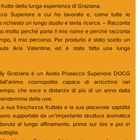
utto della lunga esperienza di Graziana.
co Superiore a cui ho lavorato e, come tutte le 
ha richiesto un lungo studio e tanta ricerca. – Racconta 
go molto perché porta il mio nome e perché racconta 
 tempo, il mio percorso. Per produrlo è stato scelto un 
nuta Aria Valentina, ed è stata fatta una lunga 
By Graziana è un Asolo Prosecco Superiore DOCG 
dall’animo cosmopolita capace di arricchirsi nel 
tempo, che esce a distanza di più di un anno dalla 
vendemmia delle uve.
La sua freschezza fruttata e la sua piacevole sapidità 
sono supportate da un’importante struttura aromatica 
dovuta al lungo affinamento, prima sur lies e poi in 
bottiglia. 