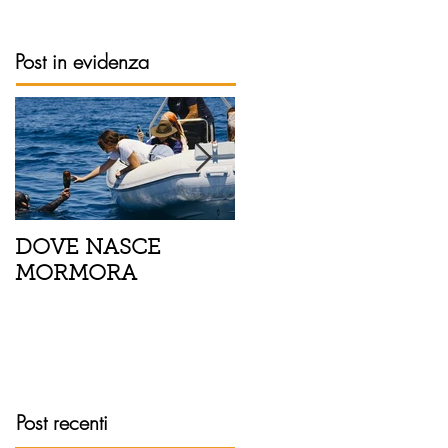
Post in evidenza
DOVE NASCE
Spaghetti con pesce
MORMORA
spada, pomodorini 
finocchietto
Post recenti