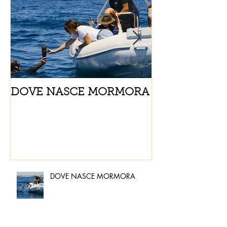
DOVE NASCE MORMORA
Spaghetti con
pomodorini e 
DOVE NASCE MORMORA