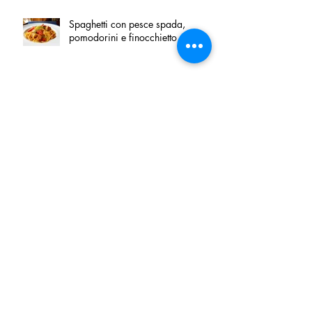
Spaghetti con pesce spada,
pomodorini e finocchietto
Villa Franciacorta: Chefs for life
approda nel cuore della
Franciacorta, tra alta cucina,
grandi vini e solidarietà
Firenze, nel palazzo dei Canonici
apre "TOSCANA LOVERS", un
nuovo spazio dedicato
all'artigianato toscano
Tortino sottile di patate, fiordilatte e
speck