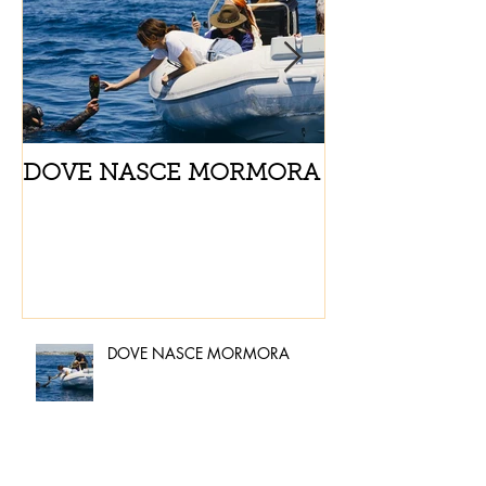
DOVE NASCE MORMORA
Spaghetti con
pomodorini e 
DOVE NASCE MORMORA