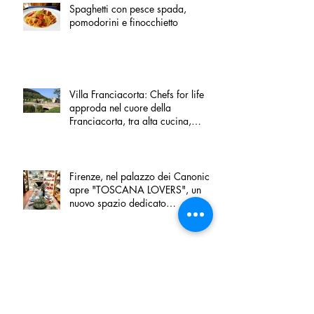
Spaghetti con pesce spada,
pomodorini e finocchietto
Villa Franciacorta: Chefs for life
approda nel cuore della
Franciacorta, tra alta cucina,
grandi vini e solidarietà
Firenze, nel palazzo dei Canonici
apre "TOSCANA LOVERS", un
nuovo spazio dedicato
all'artigianato toscano
Tortino sottile di patate, fiordilatte e
speck